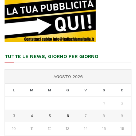
TUTTE LE NEWS, GIORNO PER GIORNO
AGOSTO 2026
L
M
M
G
V
S
D
1
2
3
4
5
6
7
8
9
10
11
12
13
14
15
16