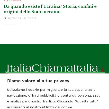
Da quando esiste l’Ucraina? Storia, confini e
origini dello Stato ucraino
LUNEDÌ 20 LUGLIO 2026
Diamo valore alla tua privacy
ItaliaChiamaItalia, il TUO quotidiano online preferito.
Utilizziamo i cookie per migliorare la tua esperienza di
Dedicato in particolare a tutti gli italiani residenti all'estero.
navigazione, offrirti pubblicità o contenuti personalizzati
Tutti i diritti sono riservati. Quotidiano online indipendente
e analizzare il nostro traffico. Cliccando “Accetta tutti”,
registrato al Tribunale di Civitavecchia, Sezione Stampa e
acconsenti al nostro utilizzo dei cookie.