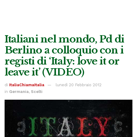
Italiani nel mondo, Pd di
Berlino a colloquio con i
registi di ‘Italy: love it or
leave it’ (VIDEO)
di
ItaliaChiamaItalia
lunedì 20 Febbraio 2012
in
Germania
,
Scelti