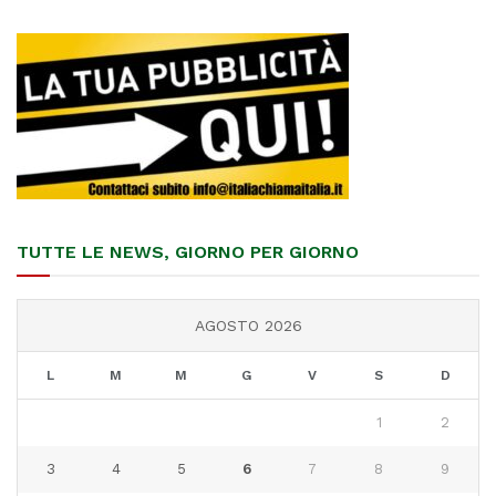
TUTTE LE NEWS, GIORNO PER GIORNO
AGOSTO 2026
L
M
M
G
V
S
D
1
2
3
4
5
6
7
8
9