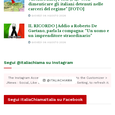
dimenticare gli italiani detenuti nelle
carceri del regime” [FOTO]
GIOVEDÌ 06 AGOSTO 2026
IL RICORDO | Addio a Roberto De
Gaetano, parla la compagna: “Un uomo e
un imprenditore straordinario”
GIOVEDÌ 06 AGOSTO 2026
Segui @italiachiama su Instagram
The Instagram Access Token is expired, Go to the Customizer >
@ITALIACHIAMA
JNews : Social, Like & View > Instagram Feed Setting, to refresh it.
Segui ItaliaChiamaItalia su Facebook