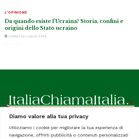
L'OPINIONE
Da quando esiste l’Ucraina? Storia, confini e
origini dello Stato ucraino
LUNEDÌ 20 LUGLIO 2026
Diamo valore alla tua privacy
ItaliaChiamaItalia, il TUO quotidiano online preferito.
Utilizziamo i cookie per migliorare la tua esperienza di
Dedicato in particolare a tutti gli italiani residenti all'estero.
navigazione, offrirti pubblicità o contenuti personalizzati