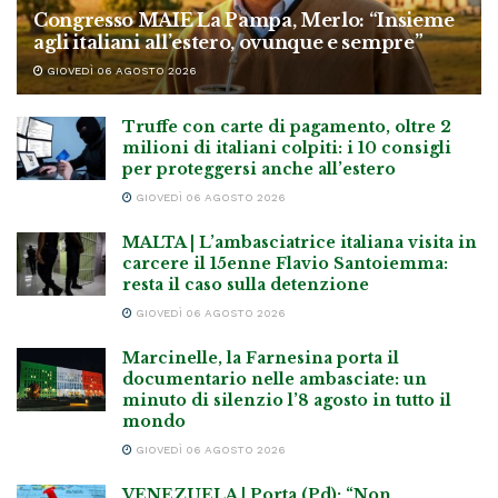
Congresso MAIE La Pampa, Merlo: “Insieme
agli italiani all’estero, ovunque e sempre”
GIOVEDÌ 06 AGOSTO 2026
Truffe con carte di pagamento, oltre 2
milioni di italiani colpiti: i 10 consigli
per proteggersi anche all’estero
GIOVEDÌ 06 AGOSTO 2026
MALTA | L’ambasciatrice italiana visita in
carcere il 15enne Flavio Santoiemma:
resta il caso sulla detenzione
GIOVEDÌ 06 AGOSTO 2026
Marcinelle, la Farnesina porta il
documentario nelle ambasciate: un
minuto di silenzio l’8 agosto in tutto il
mondo
GIOVEDÌ 06 AGOSTO 2026
VENEZUELA | Porta (Pd): “Non