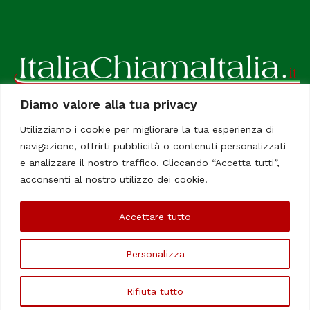
Diamo valore alla tua privacy
ItaliaChiamaItalia, il TUO quotidiano online preferito.
Utilizziamo i cookie per migliorare la tua esperienza di
Dedicato in particolare a tutti gli italiani residenti all'estero.
navigazione, offrirti pubblicità o contenuti personalizzati
Tutti i diritti sono riservati. Quotidiano online indipendente
e analizzare il nostro traffico. Cliccando “Accetta tutti”,
registrato al Tribunale di Civitavecchia, Sezione Stampa e
acconsenti al nostro utilizzo dei cookie.
Informazione. Reg. No. 12/07, Iscrizione al R.O.C No. 200 26
Accettare tutto
Chi Siamo
Contatti
Le Firme
Personalizza
©Copyright 2006/2020 - ItaliaChiamaItalia
Rifiuta tutto