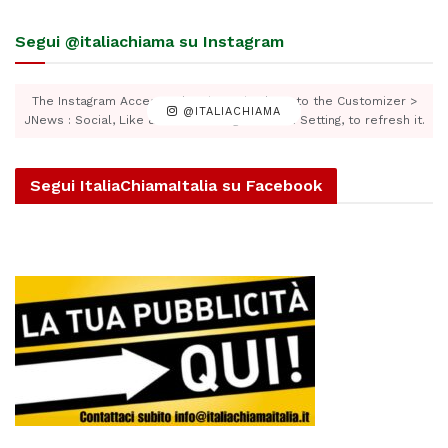
Segui @italiachiama su Instagram
The Instagram Access Token is expired, Go to the Customizer >
@ITALIACHIAMA
JNews : Social, Like & View > Instagram Feed Setting, to refresh it.
Segui ItaliaChiamaItalia su Facebook