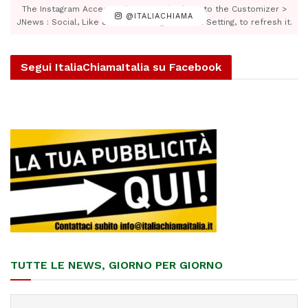
The Instagram Access Token is expired, Go to the Customizer >
@ITALIACHIAMA
JNews : Social, Like & View > Instagram Feed Setting, to refresh it.
Segui ItaliaChiamaItalia su Facebook
TUTTE LE NEWS, GIORNO PER GIORNO