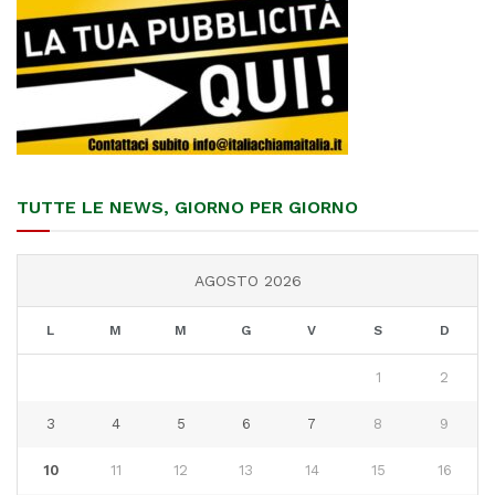
TUTTE LE NEWS, GIORNO PER GIORNO
AGOSTO 2026
L
M
M
G
V
S
D
1
2
3
4
5
6
7
8
9
10
11
12
13
14
15
16