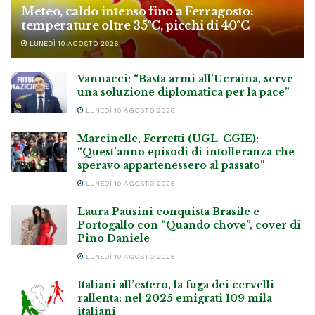
Meteo, caldo intenso fino a Ferragosto:
temperature oltre 35°C, picchi di 40°C
LUNEDÌ 10 AGOSTO 2026
Vannacci: “Basta armi all’Ucraina, serve
una soluzione diplomatica per la pace”
LUNEDÌ 10 AGOSTO 2026
Marcinelle, Ferretti (UGL-CGIE):
“Quest’anno episodi di intolleranza che
speravo appartenessero al passato”
LUNEDÌ 10 AGOSTO 2026
Laura Pausini conquista Brasile e
Portogallo con “Quando chove”, cover di
Pino Daniele
LUNEDÌ 10 AGOSTO 2026
Italiani all’estero, la fuga dei cervelli
rallenta: nel 2025 emigrati 109 mila
italiani