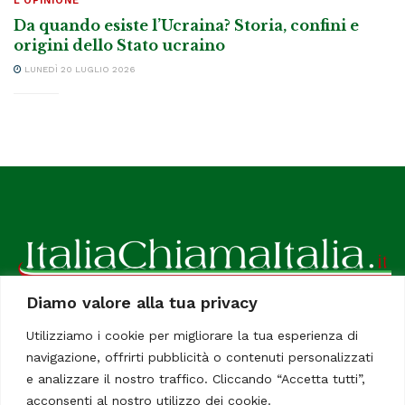
L'OPINIONE
Da quando esiste l’Ucraina? Storia, confini e
origini dello Stato ucraino
LUNEDÌ 20 LUGLIO 2026
Diamo valore alla tua privacy
ItaliaChiamaItalia, il TUO quotidiano online preferito.
Utilizziamo i cookie per migliorare la tua esperienza di
Dedicato in particolare a tutti gli italiani residenti all'estero.
navigazione, offrirti pubblicità o contenuti personalizzati
Tutti i diritti sono riservati. Quotidiano online indipendente
e analizzare il nostro traffico. Cliccando “Accetta tutti”,
registrato al Tribunale di Civitavecchia, Sezione Stampa e
acconsenti al nostro utilizzo dei cookie.