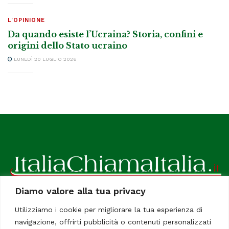
L'OPINIONE
Da quando esiste l’Ucraina? Storia, confini e
origini dello Stato ucraino
LUNEDÌ 20 LUGLIO 2026
Diamo valore alla tua privacy
ItaliaChiamaItalia, il TUO quotidiano online preferito.
Utilizziamo i cookie per migliorare la tua esperienza di
Dedicato in particolare a tutti gli italiani residenti all'estero.
navigazione, offrirti pubblicità o contenuti personalizzati