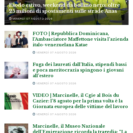
Esodo estivo, weekend da bollino nero: oltre
25 milioni di spostamenti sulle strade Anas
VENERDÌ 07 AGOSTO 2026
FOTO | Repubblica Dominicana,
l’Ambasciatore Maffettone visita l’azienda
italo-venezuelana Katae
VENERDÌ 07 AGOSTO 2026
Fuga dei laureati dall’Italia, stipendi bassi
e poca meritocrazia spingono i giovani
all’estero
VENERDÌ 07 AGOSTO 2026
VIDEO | Marcinelle, il Cgie al Bois du
Cazier: l’8 agosto per la prima volta è la
Giornata europea delle vittime del lavoro
VENERDÌ 07 AGOSTO 2026
Marcinelle, il Museo Nazionale
dell’Emigrazione ricorda la tragedia: “La