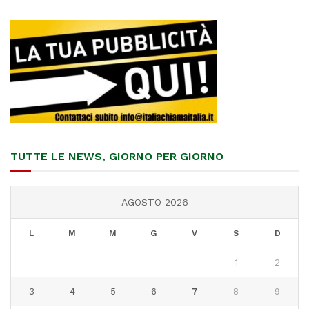
TUTTE LE NEWS, GIORNO PER GIORNO
AGOSTO 2026
L
M
M
G
V
S
D
1
2
3
4
5
6
7
8
9