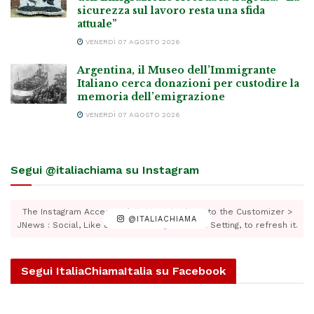
sicurezza sul lavoro resta una sfida
attuale”
VENERDÌ 07 AGOSTO 2026
Argentina, il Museo dell’Immigrante
Italiano cerca donazioni per custodire la
memoria dell’emigrazione
VENERDÌ 07 AGOSTO 2026
Segui @italiachiama su Instagram
The Instagram Access Token is expired, Go to the Customizer >
@ITALIACHIAMA
JNews : Social, Like & View > Instagram Feed Setting, to refresh it.
Segui ItaliaChiamaItalia su Facebook