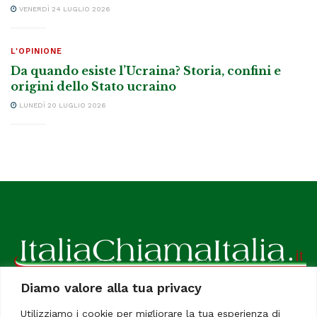
VENERDÌ 24 LUGLIO 2026
L'OPINIONE
Da quando esiste l’Ucraina? Storia, confini e
origini dello Stato ucraino
LUNEDÌ 20 LUGLIO 2026
Diamo valore alla tua privacy
ItaliaChiamaItalia, il TUO quotidiano online preferito.
Utilizziamo i cookie per migliorare la tua esperienza di