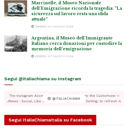
Marcinelle, il Museo Nazionale
dell’Emigrazione ricorda la tragedia: “La
sicurezza sul lavoro resta una sfida
attuale”
VENERDÌ 07 AGOSTO 2026
Argentina, il Museo dell’Immigrante
Italiano cerca donazioni per custodire la
memoria dell’emigrazione
VENERDÌ 07 AGOSTO 2026
Segui @italiachiama su Instagram
The Instagram Access Token is expired, Go to the Customizer >
@ITALIACHIAMA
JNews : Social, Like & View > Instagram Feed Setting, to refresh it.
Segui ItaliaChiamaItalia su Facebook