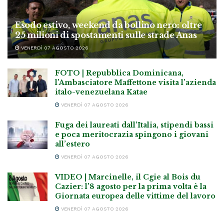
Esodo estivo, weekend da bollino nero: oltre
25 milioni di spostamenti sulle strade Anas
VENERDÌ 07 AGOSTO 2026
FOTO | Repubblica Dominicana,
l’Ambasciatore Maffettone visita l’azienda
italo-venezuelana Katae
VENERDÌ 07 AGOSTO 2026
Fuga dei laureati dall’Italia, stipendi bassi
e poca meritocrazia spingono i giovani
all’estero
VENERDÌ 07 AGOSTO 2026
VIDEO | Marcinelle, il Cgie al Bois du
Cazier: l’8 agosto per la prima volta è la
Giornata europea delle vittime del lavoro
VENERDÌ 07 AGOSTO 2026