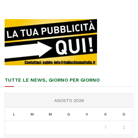
TUTTE LE NEWS, GIORNO PER GIORNO
AGOSTO 2026
L
M
M
G
V
S
D
1
2