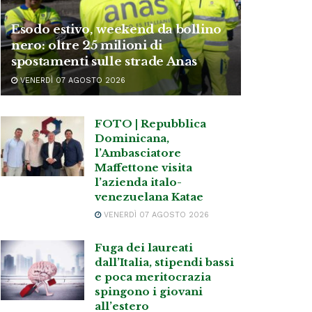
Esodo estivo, weekend da bollino
nero: oltre 25 milioni di
spostamenti sulle strade Anas
VENERDÌ 07 AGOSTO 2026
FOTO | Repubblica
Dominicana,
l’Ambasciatore
Maffettone visita
l’azienda italo-
venezuelana Katae
VENERDÌ 07 AGOSTO 2026
Fuga dei laureati
dall’Italia, stipendi bassi
e poca meritocrazia
spingono i giovani
all’estero