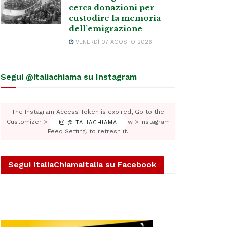
cerca donazioni per
custodire la memoria
dell’emigrazione
VENERDÌ 07 AGOSTO 2026
Segui @italiachiama su Instagram
The Instagram Access Token is expired, Go to the
Customizer > JNews : Social, Like & View > Instagram
@ITALIACHIAMA
Feed Setting, to refresh it.
Segui ItaliaChiamaItalia su Facebook