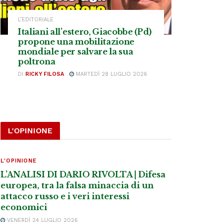
L’EDITORIALE
Italiani all’estero, Giacobbe (Pd)
propone una mobilitazione
mondiale per salvare la sua
poltrona
DI
RICKY FILOSA
MARTEDÌ 28 LUGLIO 2026
L'OPINIONE
L'OPINIONE
L’ANALISI DI DARIO RIVOLTA | Difesa
europea, tra la falsa minaccia di un
attacco russo e i veri interessi
economici
VENERDÌ 24 LUGLIO 2026