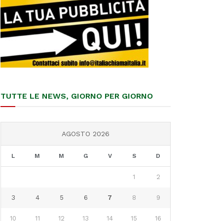
TUTTE LE NEWS, GIORNO PER GIORNO
AGOSTO 2026
L
M
M
G
V
S
D
1
2
3
4
5
6
7
8
9
10
11
12
13
14
15
16