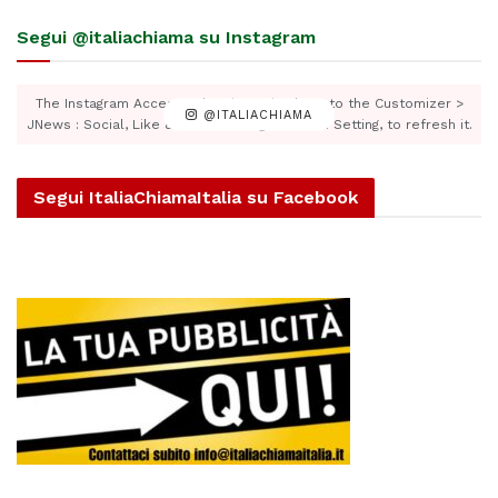
Segui @italiachiama su Instagram
The Instagram Access Token is expired, Go to the Customizer >
@ITALIACHIAMA
JNews : Social, Like & View > Instagram Feed Setting, to refresh it.
Segui ItaliaChiamaItalia su Facebook