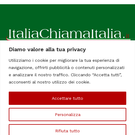
Diamo valore alla tua privacy
ItaliaChiamaItalia, il TUO quotidiano online preferito.
Utilizziamo i cookie per migliorare la tua esperienza di
Dedicato in particolare a tutti gli italiani residenti all'estero.
navigazione, offrirti pubblicità o contenuti personalizzati
Tutti i diritti sono riservati. Quotidiano online indipendente
e analizzare il nostro traffico. Cliccando “Accetta tutti”,
registrato al Tribunale di Civitavecchia, Sezione Stampa e
acconsenti al nostro utilizzo dei cookie.
Informazione. Reg. No. 12/07, Iscrizione al R.O.C No. 200 26
Accettare tutto
Chi Siamo
Contatti
Le Firme
Personalizza
©Copyright 2006/2020 - ItaliaChiamaItalia
Rifiuta tutto