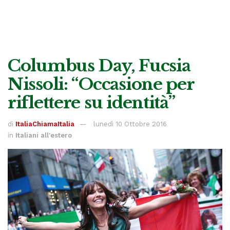
Columbus Day, Fucsia
Nissoli: “Occasione per
riflettere su identità”
di
ItaliaChiamaItalia
lunedì 10 Ottobre 2016
in
Italiani all'estero