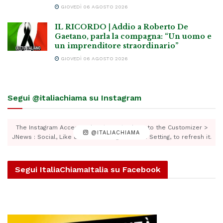
GIOVEDÌ 06 AGOSTO 2026
IL RICORDO | Addio a Roberto De
Gaetano, parla la compagna: “Un uomo e
un imprenditore straordinario”
GIOVEDÌ 06 AGOSTO 2026
Segui @italiachiama su Instagram
The Instagram Access Token is expired, Go to the Customizer >
@ITALIACHIAMA
JNews : Social, Like & View > Instagram Feed Setting, to refresh it.
Segui ItaliaChiamaItalia su Facebook