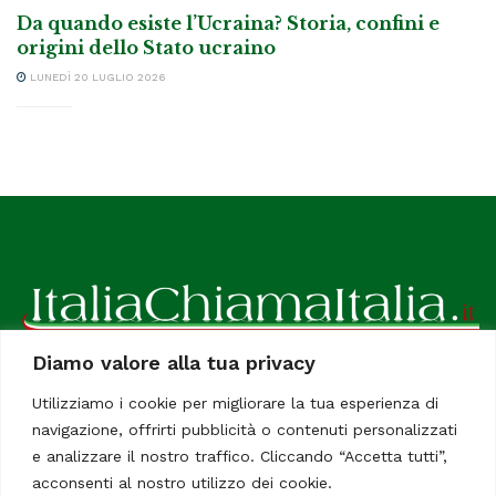
Da quando esiste l’Ucraina? Storia, confini e
origini dello Stato ucraino
LUNEDÌ 20 LUGLIO 2026
Diamo valore alla tua privacy
ItaliaChiamaItalia, il TUO quotidiano online preferito.
Utilizziamo i cookie per migliorare la tua esperienza di
Dedicato in particolare a tutti gli italiani residenti all'estero.
navigazione, offrirti pubblicità o contenuti personalizzati
Tutti i diritti sono riservati. Quotidiano online indipendente
e analizzare il nostro traffico. Cliccando “Accetta tutti”,
registrato al Tribunale di Civitavecchia, Sezione Stampa e
acconsenti al nostro utilizzo dei cookie.
Informazione. Reg. No. 12/07, Iscrizione al R.O.C No. 200 26