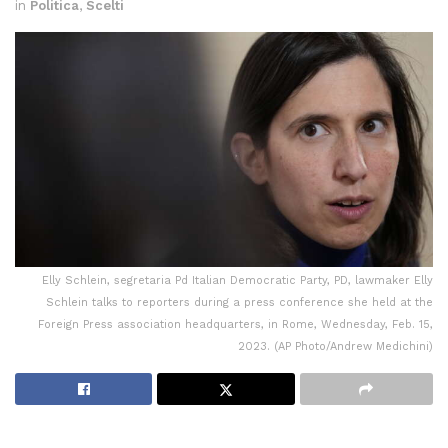
in
Politica
,
Scelti
Elly Schlein, segretaria Pd Italian Democratic Party, PD, lawmaker Elly
Schlein talks to reporters during a press conference she held at the
Foreign Press association headquarters, in Rome, Wednesday, Feb. 15,
2023. (AP Photo/Andrew Medichini)