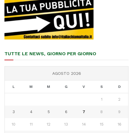
TUTTE LE NEWS, GIORNO PER GIORNO
AGOSTO 2026
L
M
M
G
V
S
D
1
2
3
4
5
6
7
8
9
10
11
12
13
14
15
16