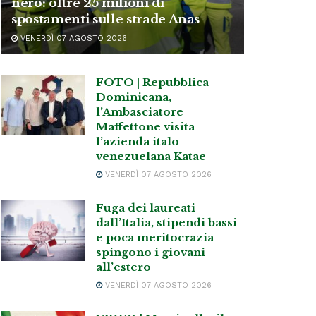
nero: oltre 25 milioni di
spostamenti sulle strade Anas
VENERDÌ 07 AGOSTO 2026
FOTO | Repubblica
Dominicana,
l’Ambasciatore
Maffettone visita
l’azienda italo-
venezuelana Katae
VENERDÌ 07 AGOSTO 2026
Fuga dei laureati
dall’Italia, stipendi bassi
e poca meritocrazia
spingono i giovani
all’estero
VENERDÌ 07 AGOSTO 2026