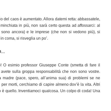
io del caos è aumentato. Allora datemi retta: abbassatele,
 minchiata in più, non sarà certo questa ad affossarci: al
ci sono ancora) e le imprese (che non si vedono più), si
n coma, si risveglia un po’.
TO…
o! O esimio professor Giuseppe Conte (smetta di fare il
avete sulla groppa responsabilità che non sono vostre.
 madre (pace, spero, all’anima sua) di problemi se ne
per morti, cerchiamo di capire almeno dov’è la vita. Altri
to è quello. Inventiamoci qualcosa. Un colpo di coda! Una