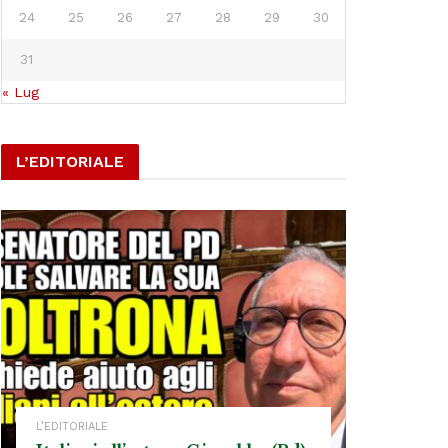
24
25
26
27
28
29
30
31
« Lug
L’EDITORIALE
L’EDITORIALE