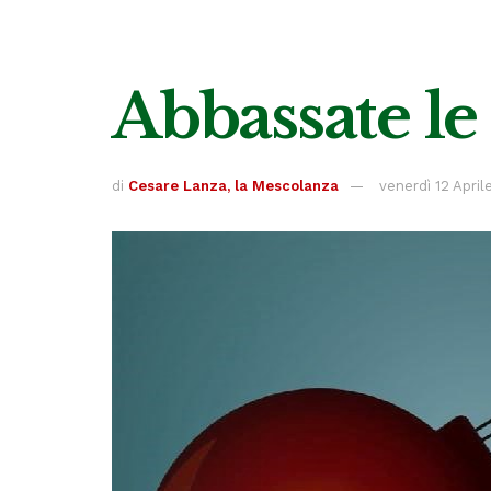
Abbassate le 
di
Cesare Lanza, la Mescolanza
venerdì 12 April