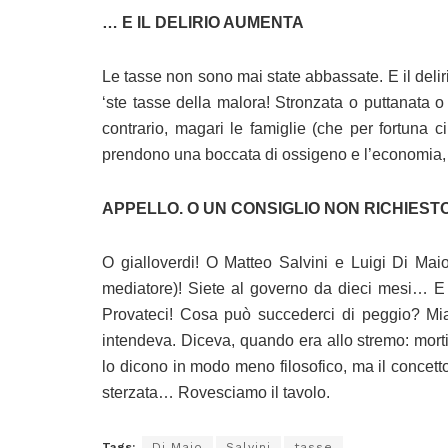
… E IL DELIRIO AUMENTA
Le tasse non sono mai state abbassate. E il delir
‘ste tasse della malora! Stronzata o puttanata o
contrario, magari le famiglie (che per fortuna 
prendono una boccata di ossigeno e l’economia, i
APPELLO. O UN CONSIGLIO NON RICHIES
O gialloverdi! O Matteo Salvini e Luigi Di Mai
mediatore)! Siete al governo da dieci mesi… E 
Provateci! Cosa può succederci di peggio? Mia
intendeva. Diceva, quando era allo stremo: morti 
lo dicono in modo meno filosofico, ma il concet
sterzata… Rovesciamo il tavolo.
Tags:
Di Maio
Salvini
tasse