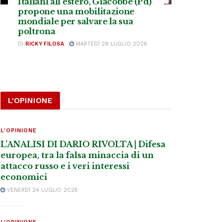
Italiani all’estero, Giacobbe (Pd)
propone una mobilitazione
mondiale per salvare la sua
poltrona
DI
RICKY FILOSA
MARTEDÌ 28 LUGLIO 2026
L'OPINIONE
L'OPINIONE
L’ANALISI DI DARIO RIVOLTA | Difesa
europea, tra la falsa minaccia di un
attacco russo e i veri interessi
economici
VENERDÌ 24 LUGLIO 2026