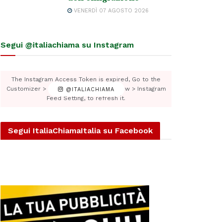
VENERDÌ 07 AGOSTO 2026
Segui @italiachiama su Instagram
The Instagram Access Token is expired, Go to the
Customizer > JNews : Social, Like & View > Instagram
@ITALIACHIAMA
Feed Setting, to refresh it.
Segui ItaliaChiamaItalia su Facebook