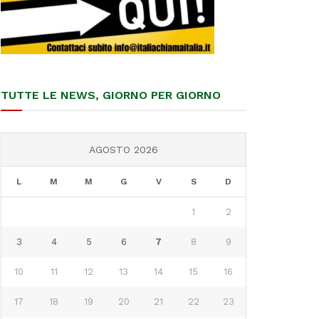
TUTTE LE NEWS, GIORNO PER GIORNO
AGOSTO 2026
L
M
M
G
V
S
D
1
2
3
4
5
6
7
8
9
10
11
12
13
14
15
16
17
18
19
20
21
22
23