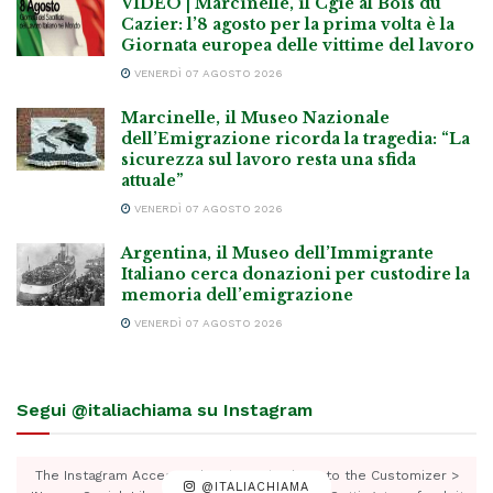
VIDEO | Marcinelle, il Cgie al Bois du
Cazier: l’8 agosto per la prima volta è la
Giornata europea delle vittime del lavoro
VENERDÌ 07 AGOSTO 2026
Marcinelle, il Museo Nazionale
dell’Emigrazione ricorda la tragedia: “La
sicurezza sul lavoro resta una sfida
attuale”
VENERDÌ 07 AGOSTO 2026
Argentina, il Museo dell’Immigrante
Italiano cerca donazioni per custodire la
memoria dell’emigrazione
VENERDÌ 07 AGOSTO 2026
Segui @italiachiama su Instagram
The Instagram Access Token is expired, Go to the Customizer >
@ITALIACHIAMA