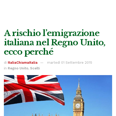
A rischio l’emigrazione
italiana nel Regno Unito,
ecco perché
di
ItaliaChiamaItalia
martedì 01 Settembre 2015
in
Regno Unito
,
Scelti