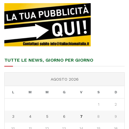
TUTTE LE NEWS, GIORNO PER GIORNO
AGOSTO 2026
L
M
M
G
V
S
D
1
2
3
4
5
6
7
8
9
10
11
12
13
14
15
16