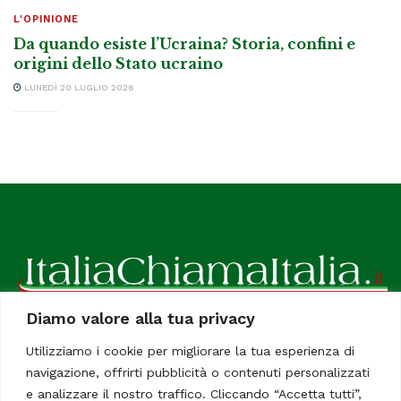
L'OPINIONE
Da quando esiste l’Ucraina? Storia, confini e
origini dello Stato ucraino
LUNEDÌ 20 LUGLIO 2026
Diamo valore alla tua privacy
ItaliaChiamaItalia, il TUO quotidiano online preferito.
Utilizziamo i cookie per migliorare la tua esperienza di
Dedicato in particolare a tutti gli italiani residenti all'estero.
navigazione, offrirti pubblicità o contenuti personalizzati
Tutti i diritti sono riservati. Quotidiano online indipendente
e analizzare il nostro traffico. Cliccando “Accetta tutti”,