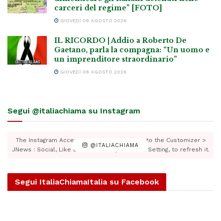
carceri del regime” [FOTO]
GIOVEDÌ 06 AGOSTO 2026
IL RICORDO | Addio a Roberto De
Gaetano, parla la compagna: “Un uomo e
un imprenditore straordinario”
GIOVEDÌ 06 AGOSTO 2026
Segui @italiachiama su Instagram
The Instagram Access Token is expired, Go to the Customizer >
@ITALIACHIAMA
JNews : Social, Like & View > Instagram Feed Setting, to refresh it.
Segui ItaliaChiamaItalia su Facebook