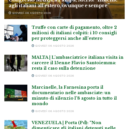
agli italiani all’estero, ovunque e sempre”
GIOVEDÌ 06 AGOSTO 2026
Truffe con carte di pagamento, oltre 2
milioni di italiani colpiti: i 10 consigli
per proteggersi anche all’estero
GIOVEDÌ 06 AGOSTO 2026
MALTA | L’ambasciatrice italiana visita in
carcere il 15enne Flavio Santoiemma:
resta il caso sulla detenzione
GIOVEDÌ 06 AGOSTO 2026
Marcinelle, la Farnesina porta il
documentario nelle ambasciate: un
minuto di silenzio l’8 agosto in tutto il
mondo
GIOVEDÌ 06 AGOSTO 2026
VENEZUELA | Porta (Pd): “Non
dimenticare gli italiani detenuti nelle