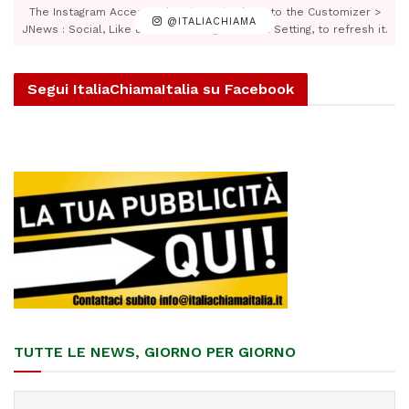
The Instagram Access Token is expired, Go to the Customizer >
@ITALIACHIAMA
JNews : Social, Like & View > Instagram Feed Setting, to refresh it.
Segui ItaliaChiamaItalia su Facebook
TUTTE LE NEWS, GIORNO PER GIORNO