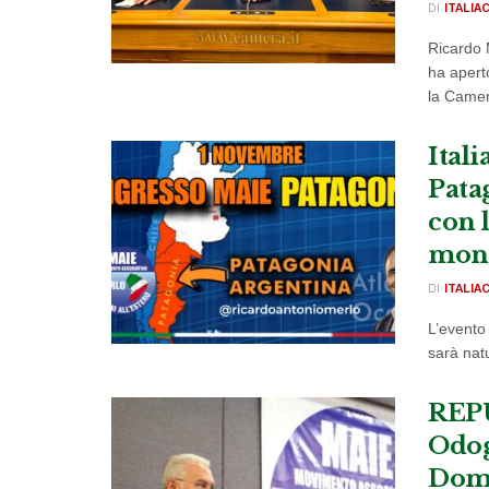
DI
ITALIA
Ricardo M
ha apert
la Camer
Ital
Pata
con 
mon
DI
ITALIA
L’evento
sarà nat
REP
Odog
Domi