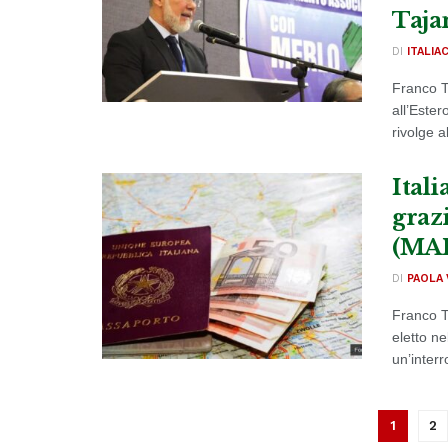
Taja
DI
ITALIA
Franco Ti
all’Ester
rivolge al
Itali
grazi
(MAI
DI
PAOLA 
Franco Ti
eletto ne
un’interr
1
2