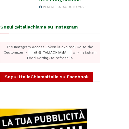
VENERDÌ 07 AGOSTO 2026
Segui @italiachiama su Instagram
The Instagram Access Token is expired, Go to the
Customizer > JNews : Social, Like & View > Instagram
@ITALIACHIAMA
Feed Setting, to refresh it.
Segui ItaliaChiamaItalia su Facebook