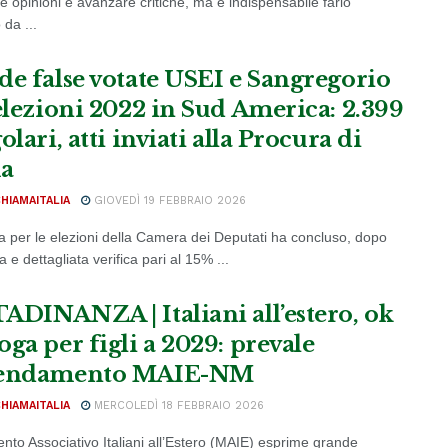
e opinioni e avanzare critiche, ma è indispensabile farlo
da ...
de false votate USEI e Sangregorio
 elezioni 2022 in Sud America: 2.399
olari, atti inviati alla Procura di
a
CHIAMAITALIA
GIOVEDÌ 19 FEBBRAIO 2026
a per le elezioni della Camera dei Deputati ha concluso, dopo
 e dettagliata verifica pari al 15% ...
ADINANZA | Italiani all’estero, ok
oga per figli a 2029: prevale
mendamento MAIE-NM
CHIAMAITALIA
MERCOLEDÌ 18 FEBBRAIO 2026
ento Associativo Italiani all’Estero (MAIE) esprime grande