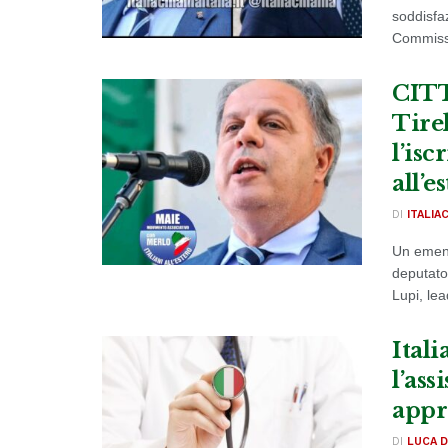
soddisfaz
Commissio
CIT
Tire
l’isc
all’e
DI
ITALIA
Un emend
deputato
Lupi, lead
Itali
l’ass
appr
DI
LUCA D