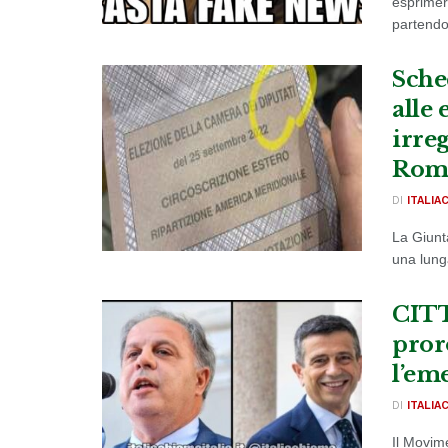
esprimer
partendo 
Sche
alle
irreg
Rom
DI
ITALIA
La Giunt
una lunga
CITT
pror
l’e
DI
ITALIA
Il Movim