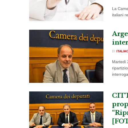
La Camer
italiani r
Arge
inte
DI
ITALIA
Martedì 
ripartiz
interroga
CITT
prop
“Ripr
[FO