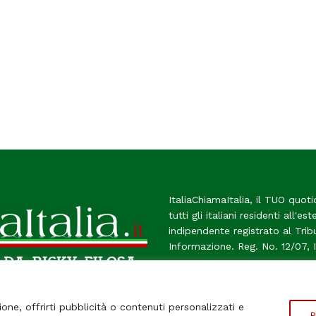
ItaliaChiamaItalia, il TUO quoti
tutti gli italiani residenti all'es
indipendente registrato al Tri
Informazione. Reg. No. 12/07, 
Chi Siamo
Contatti
Le Fir
ione, offrirti pubblicità o contenuti personalizzati e
P