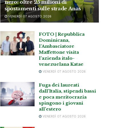
nero: oltre 25 milioni di
spostamenti sulle strade Anas
VENERDÌ 07 AGOSTO 2026
FOTO | Repubblica
Dominicana,
l’Ambasciatore
Maffettone visita
l’azienda italo-
venezuelana Katae
VENERDÌ 07 AGOSTO 2026
Fuga dei laureati
dall’Italia, stipendi bassi
e poca meritocrazia
spingono i giovani
all’estero
VENERDÌ 07 AGOSTO 2026