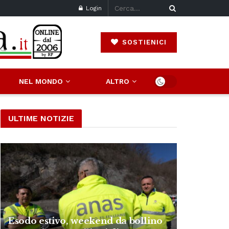
Login
SOSTIENICI
NEL MONDO
ALTRO
ULTIME NOTIZIE
Esodo estivo, weekend da bollino