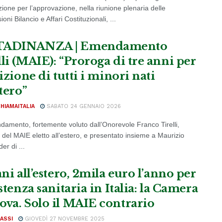
ione per l’approvazione, nella riunione plenaria delle
ni Bilancio e Affari Costituzionali, ...
TADINANZA | Emendamento
lli (MAIE): “Proroga di tre anni per
rizione di tutti i minori nati
stero”
CHIAMAITALIA
SABATO 24 GENNAIO 2026
amento, fortemente voluto dall’Onorevole Franco Tirelli,
 del MAIE eletto all’estero, e presentato insieme a Maurizio
er di ...
ani all’estero, 2mila euro l’anno per
istenza sanitaria in Italia: la Camera
ova. Solo il MAIE contrario
ASSI
GIOVEDÌ 27 NOVEMBRE 2025