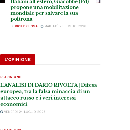
Italiani all’estero, Giacobbe (Pd)
propone una mobilitazione
mondiale per salvare la sua
poltrona
DI
RICKY FILOSA
MARTEDÌ 28 LUGLIO 2026
L'OPINIONE
L'OPINIONE
L’ANALISI DI DARIO RIVOLTA | Difesa
europea, tra la falsa minaccia di un
attacco russo e i veri interessi
economici
VENERDÌ 24 LUGLIO 2026