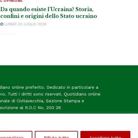
L'OPINIONE
Da quando esiste l’Ucraina? Storia,
confini e origini dello Stato ucraino
LUNEDÌ 20 LUGLIO 2026
diano online preferito. Dedicato in particolare a
tero. Tutti i diritti sono riservati. Quotidiano online
bunale di Civitavecchia, Sezione Stampa e
Iscrizione al R.O.C No. 200 26
me
ersonalizza
Rifiuta tutto
Accettare tutto