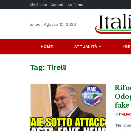
Chi Siamo
Contatti
Le Firme
lunedì, Agosto 10, 2026
HOME
ATTUALITÀ
#BE
Tag:
Tirelli
Rifo
Odog
fake
DI
ITALIA
“Nel diba