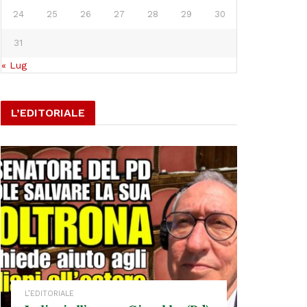
24
25
26
27
28
29
30
31
« Lug
L’EDITORIALE
L’EDITORIALE