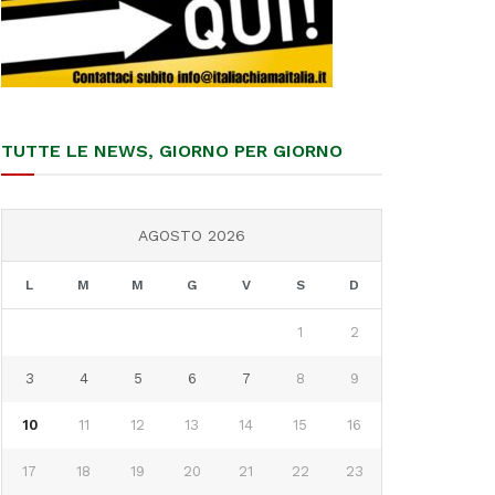
TUTTE LE NEWS, GIORNO PER GIORNO
AGOSTO 2026
L
M
M
G
V
S
D
1
2
3
4
5
6
7
8
9
10
11
12
13
14
15
16
17
18
19
20
21
22
23