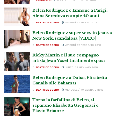
DI
LAURA NERI
MARTEDÌ 11 SETTEMBRE 2018
Belen Rodriguez e Iannone a Parigi,
Alena Seredova compie 40 anni
DI
BEATRICE BOERO
VENERDÌ 23 MARZO 2018
Belen Rodriguez super sexy in jeans a
New York, scandalosa [VIDEO]
DI
BEATRICE BOERO
VENERDÌ 02 FEBBRAIO 2018
Ricky Martin e il suo compagno
artista Jwan Yosef finalmente sposi
DI
BEATRICE BOERO
LUNEDÌ 22 GENNAIO 2018
Belen Rodriguez a Dubai, Elisabetta
Canalis alle Bahamas
DI
BEATRICE BOERO
MERCOLEDÌ 10 GENNAIO 2018
Torna la farfallina di Belen, si
separano Elisabetta Gregoraci e
Flavio Briatore