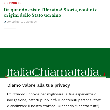
L'OPINIONE
Da quando esiste l’Ucraina? Storia, confini e
origini dello Stato ucraino
LUNEDÌ 20 LUGLIO 2026
Diamo valore alla tua privacy
ItaliaChiamaItalia, il TUO quotidiano online preferito.
Utilizziamo i cookie per migliorare la tua esperienza di
Dedicato in particolare a tutti gli italiani residenti all'estero.
navigazione, offrirti pubblicità o contenuti personalizzati
Tutti i diritti sono riservati. Quotidiano online indipendente
e analizzare il nostro traffico. Cliccando “Accetta tutti”,
registrato al Tribunale di Civitavecchia, Sezione Stampa e