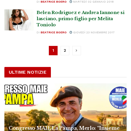
DI
BEATRICE BOERO
MARTEDÌ 02 GENNAIO 2018
Belen Rodriguez e Andrea Iannone si
lasciano, primo figlio per Melita
Toniolo
DI
BEATRICE BOERO
GIOVEDÌ 23 NOVEMBRE 2017
1
2
ULTIME NOTIZIE
Congresso MAIE La Pampa, Merlo: “Insieme