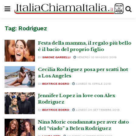
Tag:
Rodriguez
Festa della mamma, il regalo più bello
è il bacio del proprio figlio
DI
SIMONE GARBELLI
VENERDÌ 10 MAGGIO 2019
Cecilia Rodriguez posa per scatti hot
a Los Angeles
DI
BEATRICE BOERO
LUNEDÌ 15 APRILE 2019
Jennifer Lopez in love con Alex
Rodriguez
DI
BEATRICE BOERO
LUNEDÌ 24 SETTEMBRE 2018
Nina Moric condannata per aver dato
del “viado” a Belen Rodriguez