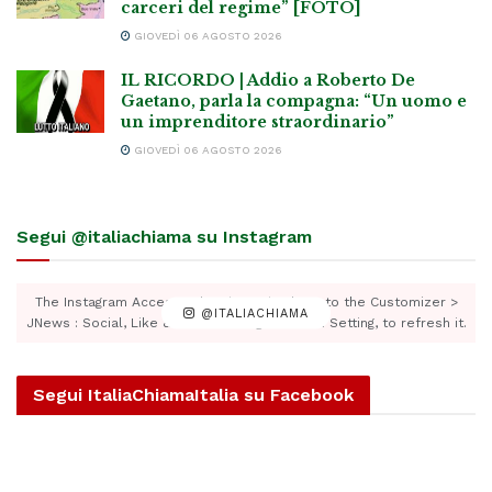
carceri del regime” [FOTO]
GIOVEDÌ 06 AGOSTO 2026
IL RICORDO | Addio a Roberto De
Gaetano, parla la compagna: “Un uomo e
un imprenditore straordinario”
GIOVEDÌ 06 AGOSTO 2026
Segui @italiachiama su Instagram
The Instagram Access Token is expired, Go to the Customizer >
@ITALIACHIAMA
JNews : Social, Like & View > Instagram Feed Setting, to refresh it.
Segui ItaliaChiamaItalia su Facebook