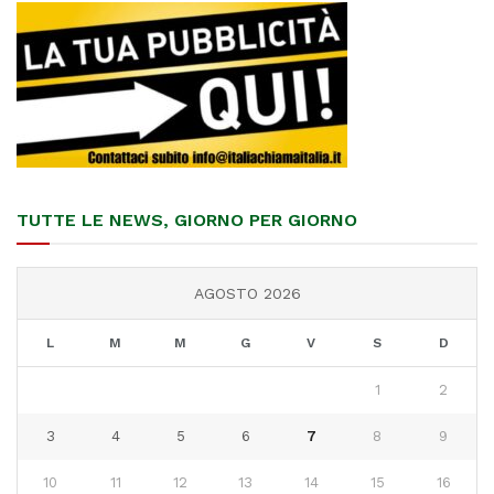
TUTTE LE NEWS, GIORNO PER GIORNO
AGOSTO 2026
L
M
M
G
V
S
D
1
2
3
4
5
6
7
8
9
10
11
12
13
14
15
16