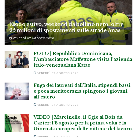
Esodo estivo, weekend da bollino nero: oltre
25 milioni di spostamenti sulle strade Anas
VENERDÌ 07 AGOSTO 2026
FOTO | Repubblica Dominicana,
l’Ambasciatore Maffettone visita l’azienda
italo-venezuelana Katae
VENERDÌ 07 AGOSTO 2026
Fuga dei laureati dall’Italia, stipendi bassi
e poca meritocrazia spingono i giovani
all’estero
VENERDÌ 07 AGOSTO 2026
VIDEO | Marcinelle, il Cgie al Bois du
Cazier: l’8 agosto per la prima volta è la
Giornata europea delle vittime del lavoro
VENERDÌ 07 AGOSTO 2026