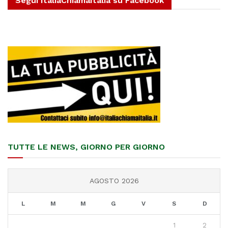
Segui ItaliaChiamaItalia su Facebook
TUTTE LE NEWS, GIORNO PER GIORNO
AGOSTO 2026
L
M
M
G
V
S
D
1
2