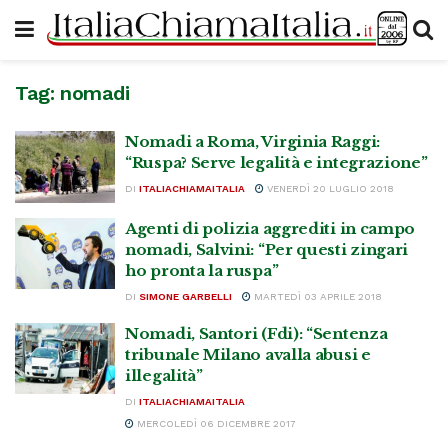
Tag:
nomadi
Nomadi a Roma, Virginia Raggi:
“Ruspa? Serve legalità e integrazione”
DI
ITALIACHIAMAITALIA
VENERDÌ 20 LUGLIO 2018
Agenti di polizia aggrediti in campo
nomadi, Salvini: “Per questi zingari
ho pronta la ruspa”
DI
SIMONE GARBELLI
MARTEDÌ 03 APRILE 2018
Nomadi, Santori (Fdi): “Sentenza
tribunale Milano avalla abusi e
illegalità”
DI
ITALIACHIAMAITALIA
MERCOLEDÌ 06 DICEMBRE 2017