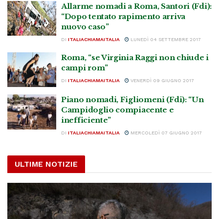
Allarme nomadi a Roma, Santori (Fdi):
“Dopo tentato rapimento arriva
nuovo caso”
DI
ITALIACHIAMAITALIA
LUNEDÌ 04 SETTEMBRE 2017
Roma, “se Virginia Raggi non chiude i
campi rom”
DI
ITALIACHIAMAITALIA
VENERDÌ 09 GIUGNO 2017
Piano nomadi, Figliomeni (Fdi): “Un
Campidoglio compiacente e
inefficiente”
DI
ITALIACHIAMAITALIA
MERCOLEDÌ 07 GIUGNO 2017
ULTIME NOTIZIE