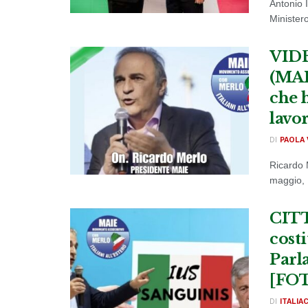
Antonio 
Ministero
VIDE
(MAIE
che 
lavor
DI
PAOLA 
Ricardo 
maggio, F
CITT
costi
Parl
[FO
DI
ITALIA