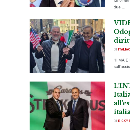
Movimento
due ...
VIDEO
Odog
dirit
DI
ITALIA
“Il MAIE 
sull’assis
L’IN
Ital
all’e
ital
DI
RICKY 