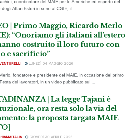
Iachini, coordinatore del MAIE per le Americhe ed esperto del
 degli Affari Esteri in seno al CGIE, il ...
O | Primo Maggio, Ricardo Merlo
): “Onoriamo gli italiani all’estero
hanno costruito il loro futuro con
o e sacrificio”
VENTURELLI
LUNEDÌ 04 MAGGIO 2026
Merlo, fondatore e presidente del MAIE, in occasione del primo
esta dei lavoratori, in un video pubblicato sui ...
ADINANZA | La legge Tajani è
tuzionale, ora resta solo la via del
amento: la proposta targata MAIE
TO]
CHIAMAITALIA
GIOVEDÌ 30 APRILE 2026