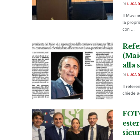
DI
LUCA D
Il Movime
la propr
con ...
Refe
(Maie
alla 
DI
LUCA D
Il refer
chiede ag
FOTO
ester
sicu