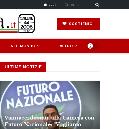
Login
SOSTIENICI
NEL MONDO
ALTRO
ULTIME NOTIZIE
Vannacci debutta alla Camera con
Futuro Nazionale: “Vogliamo