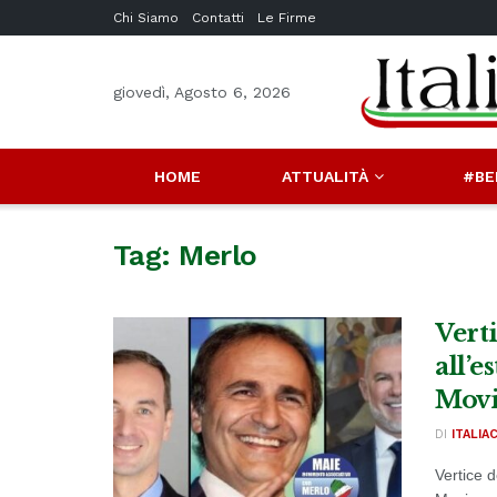
Chi Siamo
Contatti
Le Firme
giovedì, Agosto 6, 2026
HOME
ATTUALITÀ
#BE
Tag:
Merlo
Vert
all’
Mov
DI
ITALIA
Vertice 