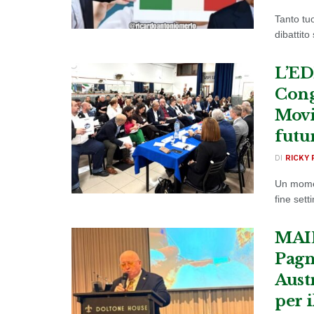
Tanto tu
dibattito
L’ED
Cong
Movi
futu
DI
RICKY 
Un momen
fine sett
MAIE
Pagn
Austr
per 