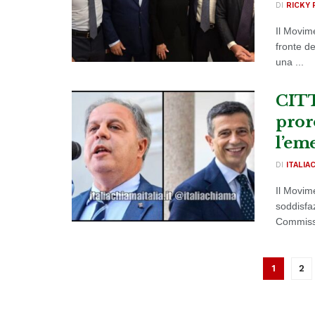
DI
RICKY 
Il Movime
fronte de
una ...
CITT
pror
l’e
DI
ITALIA
Il Movim
soddisfaz
Commissio
1
2