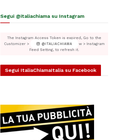
Segui @italiachiama su Instagram
The Instagram Access Token is expired, Go to the
Customizer > JNews : Social, Like & View > Instagram
@ITALIACHIAMA
Feed Setting, to refresh it.
Segui ItaliaChiamaItalia su Facebook