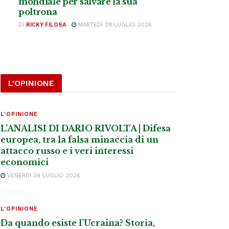
mondiale per salvare la sua
poltrona
DI
RICKY FILOSA
MARTEDÌ 28 LUGLIO 2026
L'OPINIONE
L'OPINIONE
L’ANALISI DI DARIO RIVOLTA | Difesa
europea, tra la falsa minaccia di un
attacco russo e i veri interessi
economici
VENERDÌ 24 LUGLIO 2026
L'OPINIONE
Da quando esiste l’Ucraina? Storia,