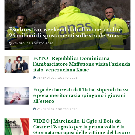
Esodo estivo, weekend da bollino nero: oltre
25 milioni di spostamenti sulle strade Anas
VENERDÌ 07 AGOSTO 2026
FOTO | Repubblica Dominicana,
l’Ambasciatore Maffettone visita l’azienda
italo-venezuelana Katae
VENERDÌ 07 AGOSTO 2026
Fuga dei laureati dall’Italia, stipendi bassi
e poca meritocrazia spingono i giovani
all’estero
VENERDÌ 07 AGOSTO 2026
VIDEO | Marcinelle, il Cgie al Bois du
Cazier: l’8 agosto per la prima volta è la
Giornata europea delle vittime del lavoro