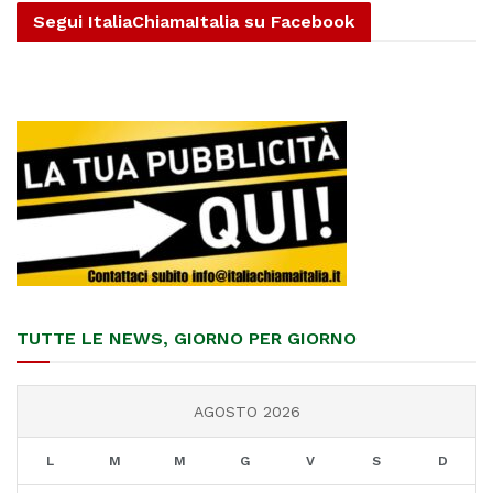
Segui ItaliaChiamaItalia su Facebook
TUTTE LE NEWS, GIORNO PER GIORNO
AGOSTO 2026
L
M
M
G
V
S
D