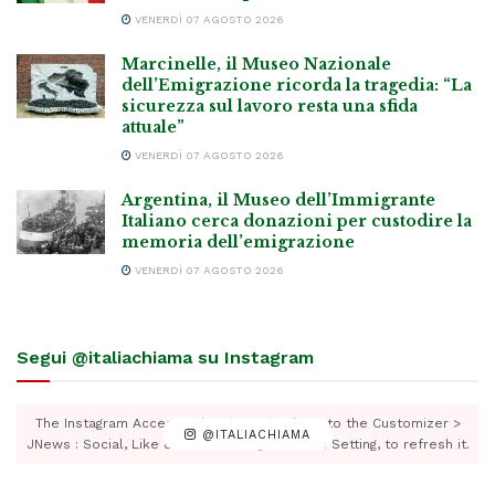
VENERDÌ 07 AGOSTO 2026
Marcinelle, il Museo Nazionale
dell’Emigrazione ricorda la tragedia: “La
sicurezza sul lavoro resta una sfida
attuale”
VENERDÌ 07 AGOSTO 2026
Argentina, il Museo dell’Immigrante
Italiano cerca donazioni per custodire la
memoria dell’emigrazione
VENERDÌ 07 AGOSTO 2026
Segui @italiachiama su Instagram
The Instagram Access Token is expired, Go to the Customizer >
@ITALIACHIAMA
JNews : Social, Like & View > Instagram Feed Setting, to refresh it.