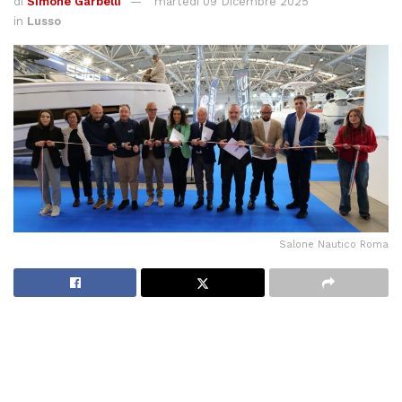
di
Simone Garbelli
martedì 09 Dicembre 2025
in
Lusso
Salone Nautico Roma