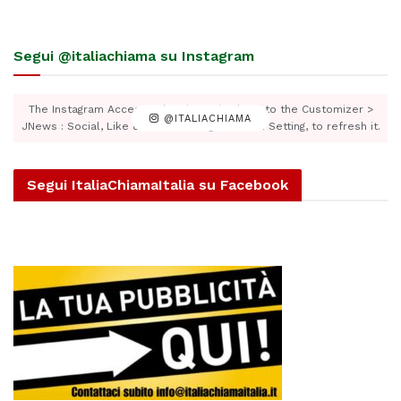
Segui @italiachiama su Instagram
The Instagram Access Token is expired, Go to the Customizer >
@ITALIACHIAMA
JNews : Social, Like & View > Instagram Feed Setting, to refresh it.
Segui ItaliaChiamaItalia su Facebook