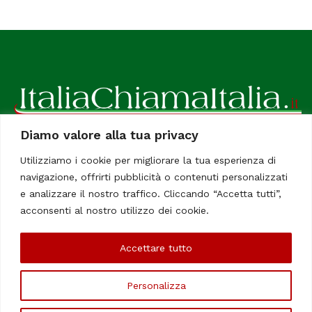
Diamo valore alla tua privacy
ItaliaChiamaItalia, il TUO quotidiano online preferito.
Utilizziamo i cookie per migliorare la tua esperienza di
Dedicato in particolare a tutti gli italiani residenti all'estero.
navigazione, offrirti pubblicità o contenuti personalizzati
Tutti i diritti sono riservati. Quotidiano online indipendente
e analizzare il nostro traffico. Cliccando “Accetta tutti”,
registrato al Tribunale di Civitavecchia, Sezione Stampa e
acconsenti al nostro utilizzo dei cookie.
Informazione. Reg. No. 12/07, Iscrizione al R.O.C No. 200 26
Accettare tutto
Chi Siamo
Contatti
Le Firme
Personalizza
©Copyright 2006/2020 - ItaliaChiamaItalia