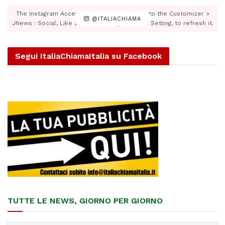
The Instagram Access Token is expired, Go to the Customizer >
@ITALIACHIAMA
JNews : Social, Like & View > Instagram Feed Setting, to refresh it.
Segui ItaliaChiamaItalia su Facebook
TUTTE LE NEWS, GIORNO PER GIORNO