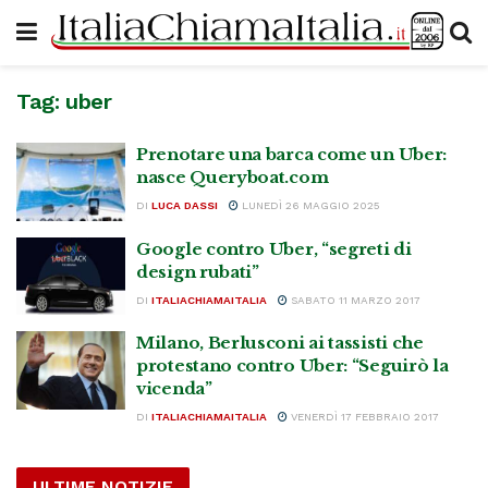
Tag:
uber
Prenotare una barca come un Uber:
nasce Queryboat.com
DI
LUCA DASSI
LUNEDÌ 26 MAGGIO 2025
Google contro Uber, “segreti di
design rubati”
DI
ITALIACHIAMAITALIA
SABATO 11 MARZO 2017
Milano, Berlusconi ai tassisti che
protestano contro Uber: “Seguirò la
vicenda”
DI
ITALIACHIAMAITALIA
VENERDÌ 17 FEBBRAIO 2017
ULTIME NOTIZIE