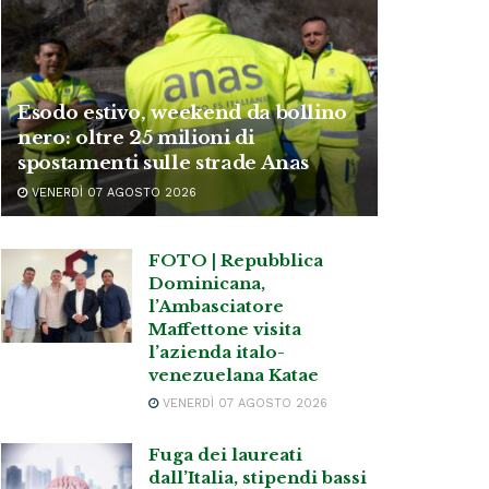
Esodo estivo, weekend da bollino
nero: oltre 25 milioni di
spostamenti sulle strade Anas
VENERDÌ 07 AGOSTO 2026
FOTO | Repubblica
Dominicana,
l’Ambasciatore
Maffettone visita
l’azienda italo-
venezuelana Katae
VENERDÌ 07 AGOSTO 2026
Fuga dei laureati
dall’Italia, stipendi bassi