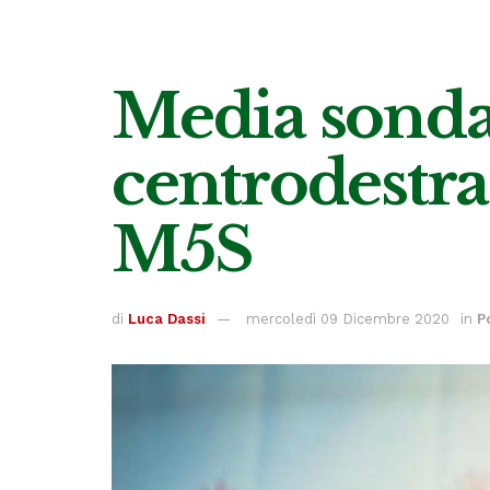
Media sonda
centrodestra 
M5S
di
Luca Dassi
mercoledì 09 Dicembre 2020
in
P