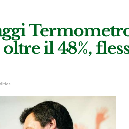
ggi Termometro 
oltre il 48%, fles
olitica