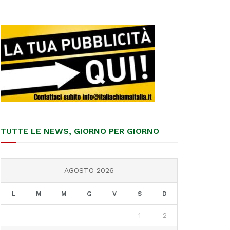
TUTTE LE NEWS, GIORNO PER GIORNO
AGOSTO 2026
L
M
M
G
V
S
D
1
2