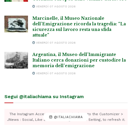
VENERDÌ 07 AGOSTO 2026
Marcinelle, il Museo Nazionale
dell’Emigrazione ricorda la tragedia: “La
sicurezza sul lavoro resta una sfida
attuale”
VENERDÌ 07 AGOSTO 2026
Argentina, il Museo dell’Immigrante
Italiano cerca donazioni per custodire la
memoria dell’emigrazione
VENERDÌ 07 AGOSTO 2026
Segui @italiachiama su Instagram
The Instagram Access Token is expired, Go to the Customizer >
@ITALIACHIAMA
JNews : Social, Like & View > Instagram Feed Setting, to refresh it.