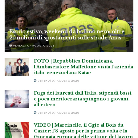
Esodo estivo, weekend da bollino nero: oltre
25 milioni di spostamenti sulle strade Anas
VENERDÌ 07 AGOSTO 2026
FOTO | Repubblica Dominicana,
l’Ambasciatore Maffettone visita l’azienda
italo-venezuelana Katae
VENERDÌ 07 AGOSTO 2026
Fuga dei laureati dall’Italia, stipendi bassi
e poca meritocrazia spingono i giovani
all’estero
VENERDÌ 07 AGOSTO 2026
VIDEO | Marcinelle, il Cgie al Bois du
Cazier: l’8 agosto per la prima volta è la
Giornata europea delle vittime del lavoro