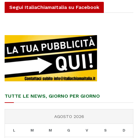
Segui ItaliaChiamaItalia su Facebook
TUTTE LE NEWS, GIORNO PER GIORNO
AGOSTO 2026
L
M
M
G
V
S
D