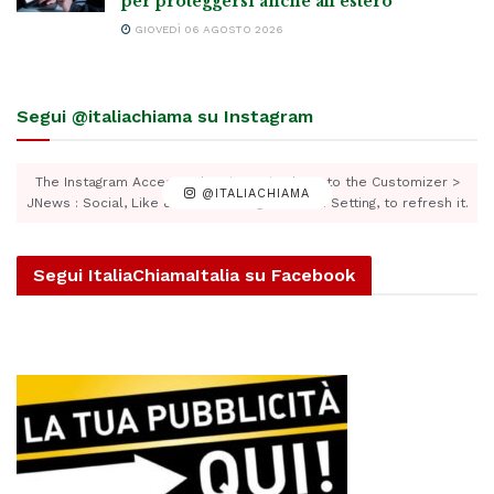
per proteggersi anche all’estero
GIOVEDÌ 06 AGOSTO 2026
Segui @italiachiama su Instagram
The Instagram Access Token is expired, Go to the Customizer >
@ITALIACHIAMA
JNews : Social, Like & View > Instagram Feed Setting, to refresh it.
Segui ItaliaChiamaItalia su Facebook