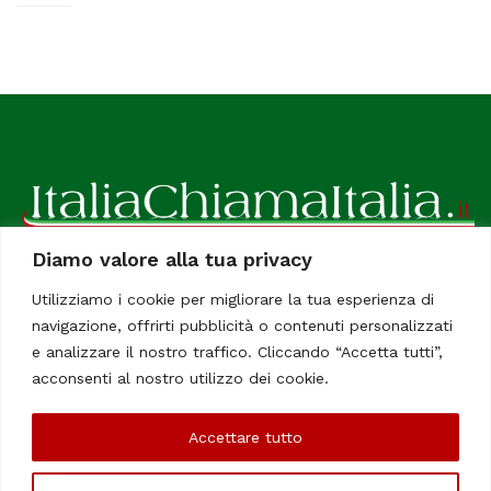
Diamo valore alla tua privacy
ItaliaChiamaItalia, il TUO quotidiano online preferito.
Utilizziamo i cookie per migliorare la tua esperienza di
Dedicato in particolare a tutti gli italiani residenti all'estero.
navigazione, offrirti pubblicità o contenuti personalizzati
Tutti i diritti sono riservati. Quotidiano online indipendente
e analizzare il nostro traffico. Cliccando “Accetta tutti”,
registrato al Tribunale di Civitavecchia, Sezione Stampa e
acconsenti al nostro utilizzo dei cookie.
Informazione. Reg. No. 12/07, Iscrizione al R.O.C No. 200 26
Accettare tutto
Chi Siamo
Contatti
Le Firme