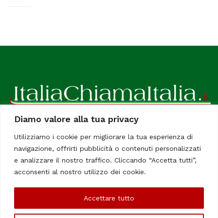
Diamo valore alla tua privacy
ItaliaChiamaItalia, il TUO quotidiano online preferito.
Utilizziamo i cookie per migliorare la tua esperienza di
Dedicato in particolare a tutti gli italiani residenti all'estero.
navigazione, offrirti pubblicità o contenuti personalizzati
Tutti i diritti sono riservati. Quotidiano online indipendente
e analizzare il nostro traffico. Cliccando “Accetta tutti”,
registrato al Tribunale di Civitavecchia, Sezione Stampa e
acconsenti al nostro utilizzo dei cookie.
Informazione. Reg. No. 12/07, Iscrizione al R.O.C No. 200 26
Accettare tutto
Chi Siamo
Contatti
Le Firme