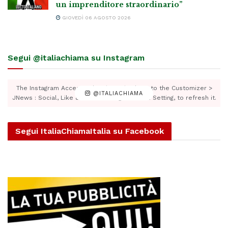
un imprenditore straordinario”
GIOVEDÌ 06 AGOSTO 2026
Segui @italiachiama su Instagram
The Instagram Access Token is expired, Go to the Customizer >
@ITALIACHIAMA
JNews : Social, Like & View > Instagram Feed Setting, to refresh it.
Segui ItaliaChiamaItalia su Facebook