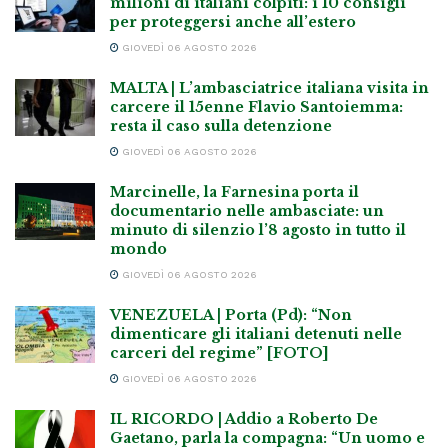
milioni di italiani colpiti: i 10 consigli
per proteggersi anche all’estero
GIOVEDÌ 06 AGOSTO 2026
MALTA | L’ambasciatrice italiana visita in
carcere il 15enne Flavio Santoiemma:
resta il caso sulla detenzione
GIOVEDÌ 06 AGOSTO 2026
Marcinelle, la Farnesina porta il
documentario nelle ambasciate: un
minuto di silenzio l’8 agosto in tutto il
mondo
GIOVEDÌ 06 AGOSTO 2026
VENEZUELA | Porta (Pd): “Non
dimenticare gli italiani detenuti nelle
carceri del regime” [FOTO]
GIOVEDÌ 06 AGOSTO 2026
IL RICORDO | Addio a Roberto De
Gaetano, parla la compagna: “Un uomo e