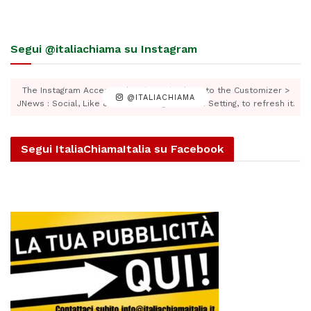
Segui @italiachiama su Instagram
The Instagram Access Token is expired, Go to the Customizer >
@ITALIACHIAMA
JNews : Social, Like & View > Instagram Feed Setting, to refresh it.
Segui ItaliaChiamaItalia su Facebook