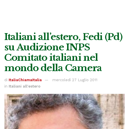
Italiani all’estero, Fedi (Pd)
su Audizione INPS
Comitato italiani nel
mondo della Camera
di
ItaliaChiamaItalia
mercoledì 27 Luglio 2011
in
Italiani all'estero