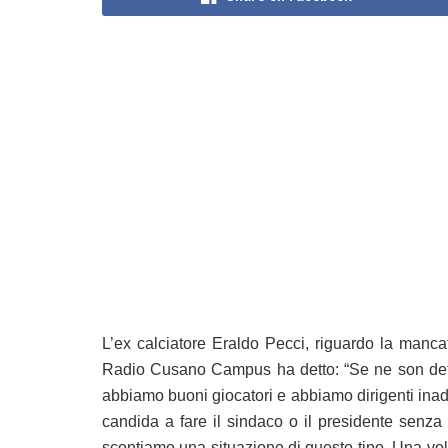
L’ex calciatore Eraldo Pecci, riguardo la mancat
Radio Cusano Campus ha detto: “Se ne son dette
abbiamo buoni giocatori e abbiamo dirigenti inadat
candida a fare il sindaco o il presidente senza
scontiamo una situazione di questo tipo. Una volt