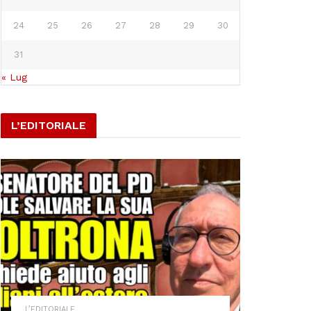
24
25
26
27
28
29
30
31
« Lug
L’EDITORIALE
L’EDITORIALE