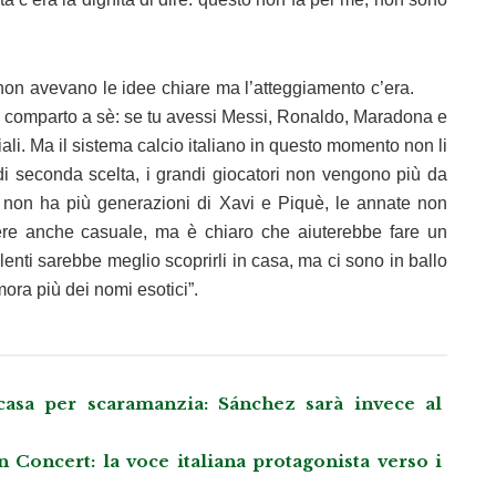
o, non avevano le idee chiare ma l’atteggiamento c’era.
un comparto a sè: se tu avessi Messi, Ronaldo, Maradona e
li. Ma il sistema calcio italiano in questo momento non li
 di seconda scelta, i grandi giocatori non vengono più da
a non ha più generazioni di Xavi e Piquè, le annate non
sere anche casuale, ma è chiaro che aiuterebbe fare un
alenti sarebbe meglio scoprirli in casa, ma ci sono in ballo
mora più dei nomi esotici”.
casa per scaramanzia: Sánchez sarà invece al
Concert: la voce italiana protagonista verso i