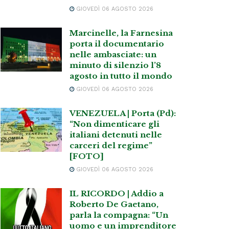
GIOVEDÌ 06 AGOSTO 2026
Marcinelle, la Farnesina
porta il documentario
nelle ambasciate: un
minuto di silenzio l’8
agosto in tutto il mondo
GIOVEDÌ 06 AGOSTO 2026
VENEZUELA | Porta (Pd):
“Non dimenticare gli
italiani detenuti nelle
carceri del regime”
[FOTO]
GIOVEDÌ 06 AGOSTO 2026
IL RICORDO | Addio a
Roberto De Gaetano,
parla la compagna: “Un
uomo e un imprenditore