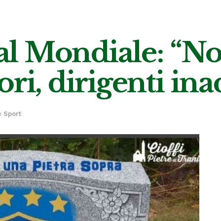
 dal Mondiale: “
ri, dirigenti ina
n
Sport