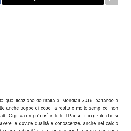
a qualificazione dell’Italia ai Mondiali 2018, parlando a
 anche troppe di cose, la realtà è molto semplice: non
ti. Oggi va un po’ così in tutto il Paese, con gente che si
 avere le dovute qualità e conoscenze, anche nel calcio
a c’era la dignità di dire: questo non fa per me, non sono