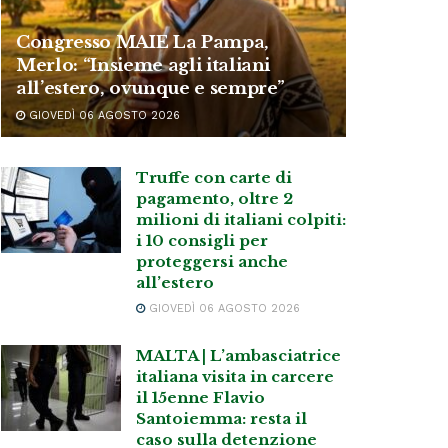
Congresso MAIE La Pampa,
Merlo: “Insieme agli italiani
all’estero, ovunque e sempre”
GIOVEDÌ 06 AGOSTO 2026
Truffe con carte di
pagamento, oltre 2
milioni di italiani colpiti:
i 10 consigli per
proteggersi anche
all’estero
GIOVEDÌ 06 AGOSTO 2026
MALTA | L’ambasciatrice
italiana visita in carcere
il 15enne Flavio
Santoiemma: resta il
caso sulla detenzione