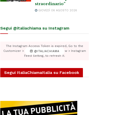
straordinario”
GIOVEDÌ 06 AGOSTO 2026
Segui @italiachiama su Instagram
The Instagram Access Token is expired, Go to the
Customizer > JNews : Social, Like & View > Instagram
@ITALIACHIAMA
Feed Setting, to refresh it.
Segui ItaliaChiamaItalia su Facebook