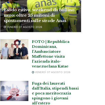
Esodo estivo, weekend da bollino
nero: oltre 25 milioni di
spostamenti sulle strade Anas
VENERDÌ 07 AGOSTO 2026
FOTO | Repubblica
Dominicana,
l’Ambasciatore
Maffettone visita
l’azienda italo-
venezuelana Katae
VENERDÌ 07 AGOSTO 2026
Fuga dei laureati
dall’Italia, stipendi bassi
e poca meritocrazia
spingono i giovani
all’estero