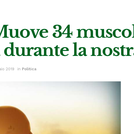
uove 34 muscoli 
durante la nostra
aio 2019
in
Politica