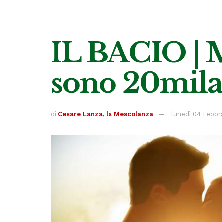
IL BACIO | M
sono 20mila 
di
Cesare Lanza, la Mescolanza
lunedì 04 Febbr