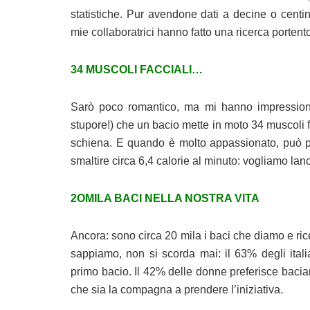
statistiche. Pur avendone dati a decine o centi
mie collaboratrici hanno fatto una ricerca portento
34 MUSCOLI FACCIALI…
Sarò poco romantico, ma mi hanno impressiona
stupore!) che un bacio mette in moto 34 muscoli fa
schiena. E quando è molto appassionato, può pro
smaltire circa 6,4 calorie al minuto: vogliamo lan
2OMILA BACI NELLA NOSTRA VITA
Ancora: sono circa 20 mila i baci che diamo e ricev
sappiamo, non si scorda mai: il 63% degli itali
primo bacio. Il 42% delle donne preferisce baciar
che sia la compagna a prendere l’iniziativa.