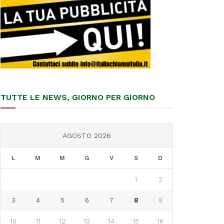
TUTTE LE NEWS, GIORNO PER GIORNO
AGOSTO 2026
L
M
M
G
V
S
D
1
2
3
4
5
6
7
8
9
10
11
12
13
14
15
16