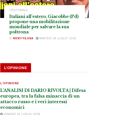
L’EDITORIALE
Italiani all’estero, Giacobbe (Pd)
propone una mobilitazione
mondiale per salvare la sua
poltrona
DI
RICKY FILOSA
MARTEDÌ 28 LUGLIO 2026
L'OPINIONE
L'OPINIONE
L’ANALISI DI DARIO RIVOLTA | Difesa
europea, tra la falsa minaccia di un
attacco russo e i veri interessi
economici
VENERDÌ 24 LUGLIO 2026