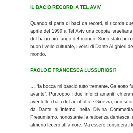
IL BACIO RECORD, A TEL AVIV
Quando si parla di baci da record, si ricorda quel
aprile del 1999 a Tel Aviv una coppia israeliana 
del bacio più lungo del mondo. Sono stato poco
buon livello culturale, i versi di Dante Alighieri 
mondo.
PAOLO E FRANCESCA LUSSURIOSI?
… “la bocca mi basciò tutto tremante. Galeotto fu
avante”. Purtroppo i due infelici amanti, ch’era
aver letto i baci di Lancillotto e Ginevra, non so
da Dante all’Inferno, nella Divina Commedia,
Presumiamo, nonostante la reticenza dantesca, a
almeno fecero all’amore. Ma essere considerati l