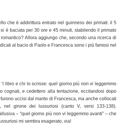
lo che è addirittura entrato nel guinness dei primati: il 5
si è baciata per 30 ore e 45 minuti, stabilendo il primato
 romantico? Allora aggiungo che, secondo una ricerca di
dedicati al bacio di Paolo e Francesca sono i più famosi nel
 ‘l libro e chi lo scrisse: quel giorno più non vi leggemmo
no cognati, e cedettero alla tentazione, eccitandosi dopo
lo furono uccisi dal marito di Francesca, ma anche collocati
 nel girone dei lussuriosi (canto V, versi 133-138).
llusiva – “quel giorno più non vi leggemmo avanti” – che
ussuriosi mi sembra esagerato, via!