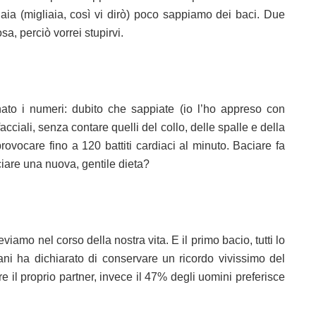
naia (migliaia, così vi dirò) poco sappiamo dei baci. Due
sa, perciò vorrei stupirvi.
to i numeri: dubito che sappiate (io l’ho appreso con
cciali, senza contare quelli del collo, delle spalle e della
vocare fino a 120 battiti cardiaci al minuto. Baciare fa
ciare una nuova, gentile dieta?
iamo nel corso della nostra vita. E il primo bacio, tutti lo
ani ha dichiarato di conservare un ricordo vivissimo del
e il proprio partner, invece il 47% degli uomini preferisce