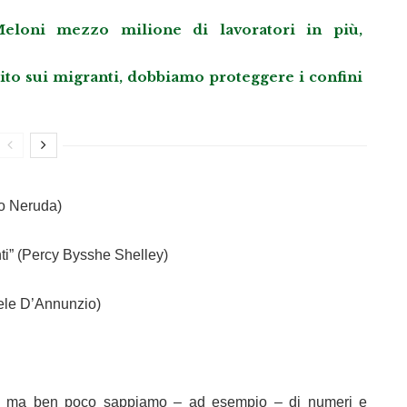
eloni mezzo milione di lavoratori in più,
llito sui migranti, dobbiamo proteggere i confini
lo Neruda)
nti” (Percy Bysshe Shelley)
iele D’Annunzio)
ca, ma ben poco sappiamo – ad esempio – di numeri e