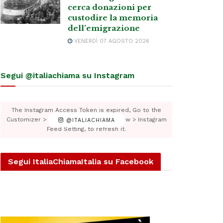
cerca donazioni per
custodire la memoria
dell’emigrazione
VENERDÌ 07 AGOSTO 2026
Segui @italiachiama su Instagram
The Instagram Access Token is expired, Go to the
Customizer > JNews : Social, Like & View > Instagram
@ITALIACHIAMA
Feed Setting, to refresh it.
Segui ItaliaChiamaItalia su Facebook