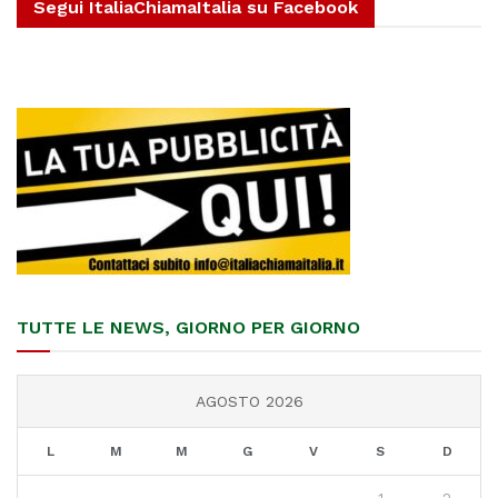
Segui ItaliaChiamaItalia su Facebook
TUTTE LE NEWS, GIORNO PER GIORNO
AGOSTO 2026
L
M
M
G
V
S
D