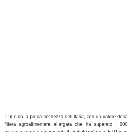
E’ il cibo la prima ricchezza dell’Italia, con un valore della
filiera agroalimentare allargata che ha superato i 600
miliardi di euro e rappresenta il simbolo più noto del Paese