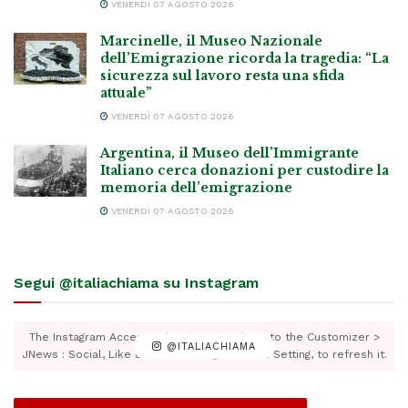
VENERDÌ 07 AGOSTO 2026
Marcinelle, il Museo Nazionale
dell’Emigrazione ricorda la tragedia: “La
sicurezza sul lavoro resta una sfida
attuale”
VENERDÌ 07 AGOSTO 2026
Argentina, il Museo dell’Immigrante
Italiano cerca donazioni per custodire la
memoria dell’emigrazione
VENERDÌ 07 AGOSTO 2026
Segui @italiachiama su Instagram
The Instagram Access Token is expired, Go to the Customizer >
@ITALIACHIAMA
JNews : Social, Like & View > Instagram Feed Setting, to refresh it.