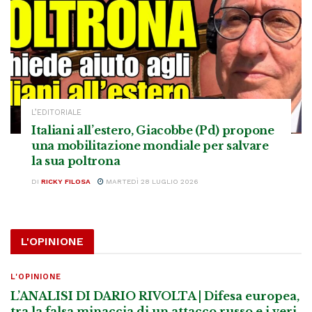
L’EDITORIALE
Italiani all’estero, Giacobbe (Pd) propone
una mobilitazione mondiale per salvare
la sua poltrona
DI
RICKY FILOSA
MARTEDÌ 28 LUGLIO 2026
L'OPINIONE
L'OPINIONE
L’ANALISI DI DARIO RIVOLTA | Difesa europea,
tra la falsa minaccia di un attacco russo e i veri