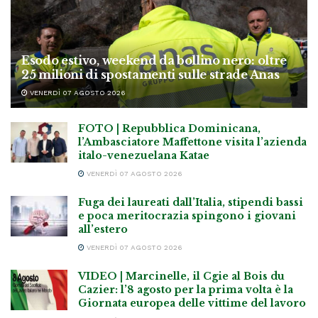
Esodo estivo, weekend da bollino nero: oltre
25 milioni di spostamenti sulle strade Anas
VENERDÌ 07 AGOSTO 2026
FOTO | Repubblica Dominicana,
l’Ambasciatore Maffettone visita l’azienda
italo-venezuelana Katae
VENERDÌ 07 AGOSTO 2026
Fuga dei laureati dall’Italia, stipendi bassi
e poca meritocrazia spingono i giovani
all’estero
VENERDÌ 07 AGOSTO 2026
VIDEO | Marcinelle, il Cgie al Bois du
Cazier: l’8 agosto per la prima volta è la
Giornata europea delle vittime del lavoro