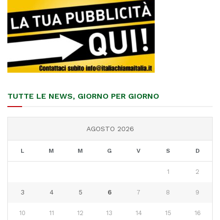
TUTTE LE NEWS, GIORNO PER GIORNO
AGOSTO 2026
L
M
M
G
V
S
D
1
2
3
4
5
6
7
8
9
10
11
12
13
14
15
16