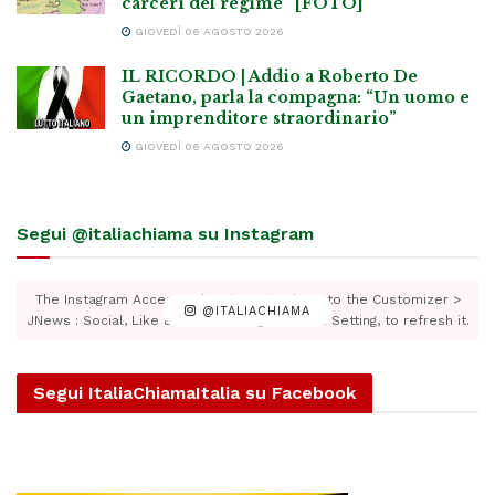
carceri del regime” [FOTO]
GIOVEDÌ 06 AGOSTO 2026
IL RICORDO | Addio a Roberto De
Gaetano, parla la compagna: “Un uomo e
un imprenditore straordinario”
GIOVEDÌ 06 AGOSTO 2026
Segui @italiachiama su Instagram
The Instagram Access Token is expired, Go to the Customizer >
@ITALIACHIAMA
JNews : Social, Like & View > Instagram Feed Setting, to refresh it.
Segui ItaliaChiamaItalia su Facebook