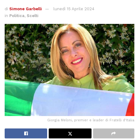
di
Simone Garbelli
lunedì 15 Aprile 2024
in
Politica
,
Scelti
Giorgia Meloni, premier e leader di Fratelli d'Italia