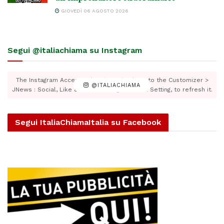
GIOVEDÌ 06 AGOSTO 2026
Segui @italiachiama su Instagram
The Instagram Access Token is expired, Go to the Customizer >
@ITALIACHIAMA
JNews : Social, Like & View > Instagram Feed Setting, to refresh it.
Segui ItaliaChiamaItalia su Facebook