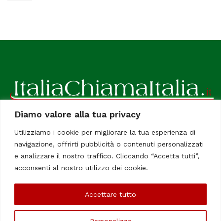
Diamo valore alla tua privacy
ItaliaChiamaItalia, il TUO quotidiano online preferito.
Utilizziamo i cookie per migliorare la tua esperienza di
Dedicato in particolare a tutti gli italiani residenti all'estero.
navigazione, offrirti pubblicità o contenuti personalizzati
Tutti i diritti sono riservati. Quotidiano online indipendente
e analizzare il nostro traffico. Cliccando “Accetta tutti”,
registrato al Tribunale di Civitavecchia, Sezione Stampa e
acconsenti al nostro utilizzo dei cookie.
Informazione. Reg. No. 12/07, Iscrizione al R.O.C No. 200 26
Accettare tutto
Chi Siamo
Contatti
Le Firme
Personalizza