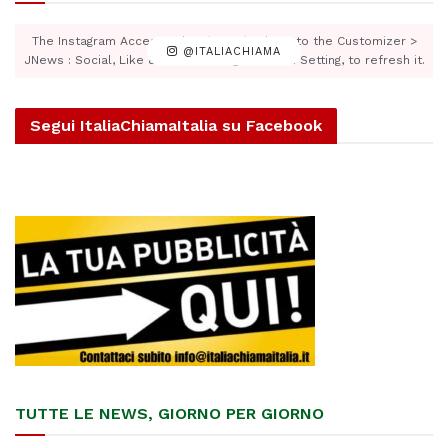
The Instagram Access Token is expired, Go to the Customizer >
@ITALIACHIAMA
JNews : Social, Like & View > Instagram Feed Setting, to refresh it.
Segui ItaliaChiamaItalia su Facebook
TUTTE LE NEWS, GIORNO PER GIORNO