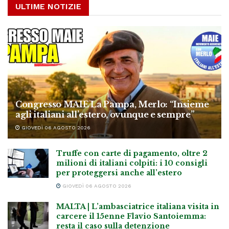
ULTIME NOTIZIE
Congresso MAIE La Pampa, Merlo: “Insieme
agli italiani all’estero, ovunque e sempre”
GIOVEDÌ 06 AGOSTO 2026
Truffe con carte di pagamento, oltre 2
milioni di italiani colpiti: i 10 consigli
per proteggersi anche all’estero
GIOVEDÌ 06 AGOSTO 2026
MALTA | L’ambasciatrice italiana visita in
carcere il 15enne Flavio Santoiemma:
resta il caso sulla detenzione