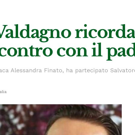
aldagno ricorda
ncontro con il pa
daca Alessandra Finato, ha partecipato Salvator
alia