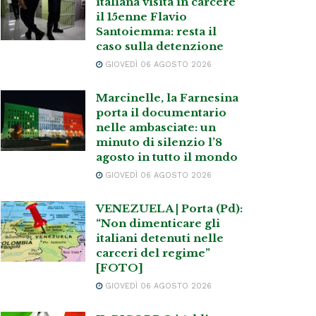
italiana visita in carcere
il 15enne Flavio
Santoiemma: resta il
caso sulla detenzione
GIOVEDÌ 06 AGOSTO 2026
Marcinelle, la Farnesina
porta il documentario
nelle ambasciate: un
minuto di silenzio l’8
agosto in tutto il mondo
GIOVEDÌ 06 AGOSTO 2026
VENEZUELA | Porta (Pd):
“Non dimenticare gli
italiani detenuti nelle
carceri del regime”
[FOTO]
GIOVEDÌ 06 AGOSTO 2026