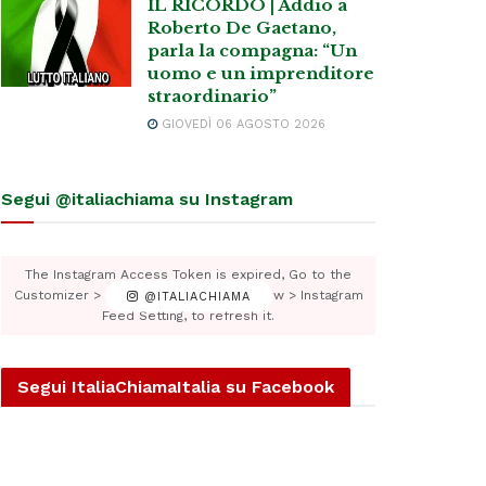
IL RICORDO | Addio a
Roberto De Gaetano,
parla la compagna: “Un
uomo e un imprenditore
straordinario”
GIOVEDÌ 06 AGOSTO 2026
Segui @italiachiama su Instagram
The Instagram Access Token is expired, Go to the
Customizer > JNews : Social, Like & View > Instagram
@ITALIACHIAMA
Feed Setting, to refresh it.
Segui ItaliaChiamaItalia su Facebook