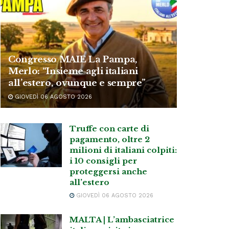
Congresso MAIE La Pampa,
Merlo: “Insieme agli italiani
all’estero, ovunque e sempre”
GIOVEDÌ 06 AGOSTO 2026
Truffe con carte di
pagamento, oltre 2
milioni di italiani colpiti:
i 10 consigli per
proteggersi anche
all’estero
GIOVEDÌ 06 AGOSTO 2026
MALTA | L’ambasciatrice