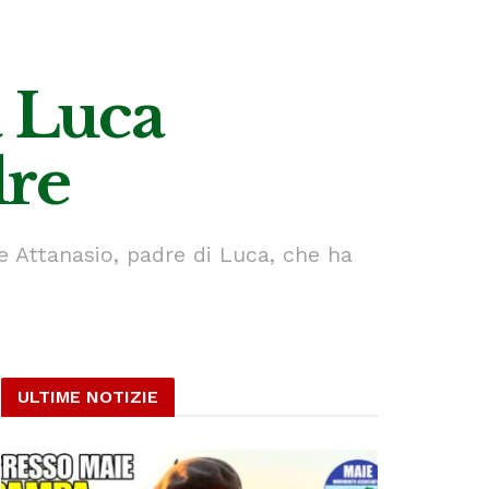
 Luca
dre
e Attanasio, padre di Luca, che ha
ULTIME NOTIZIE