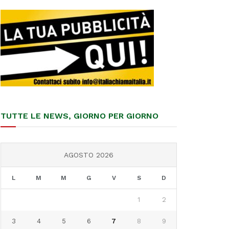
TUTTE LE NEWS, GIORNO PER GIORNO
AGOSTO 2026
L
M
M
G
V
S
D
1
2
3
4
5
6
7
8
9