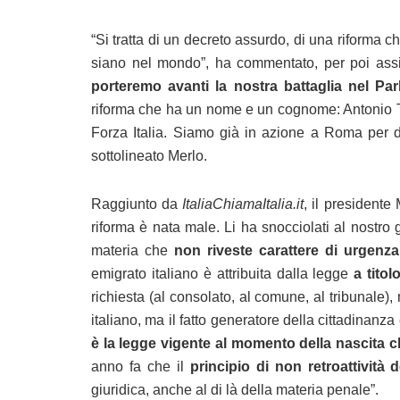
“Si tratta di un decreto assurdo, di una riforma ch
siano nel mondo”, ha commentato, per poi assic
porteremo avanti la nostra battaglia nel Par
riforma che ha un nome e un cognome: Antonio Taja
Forza Italia. Siamo già in azione a Roma per dife
sottolineato Merlo.
Raggiunto da
ItaliaChiamaItalia.it
, il president
riforma è nata male. Li ha snocciolati al nostro
materia che
non riveste carattere di urgenza
emigrato italiano è attribuita dalla legge
a titol
richiesta (al consolato, al comune, al tribunale)
italiano, ma il fatto generatore della cittadinanza è
è la legge vigente al momento della nascita c
anno fa che il
principio di non retroattività d
giuridica, anche al di là della materia penale”.