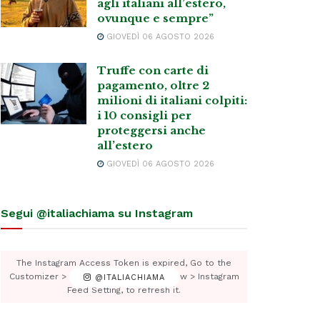
agli italiani all’estero,
ovunque e sempre”
GIOVEDÌ 06 AGOSTO 2026
Truffe con carte di
pagamento, oltre 2
milioni di italiani colpiti:
i 10 consigli per
proteggersi anche
all’estero
GIOVEDÌ 06 AGOSTO 2026
Segui @italiachiama su Instagram
The Instagram Access Token is expired, Go to the
Customizer > JNews : Social, Like & View > Instagram
@ITALIACHIAMA
Feed Setting, to refresh it.