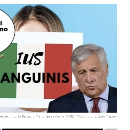
l’estero, parla Ricardo Merlo (presidente MAIE): “Pasticcio targato Tajani”