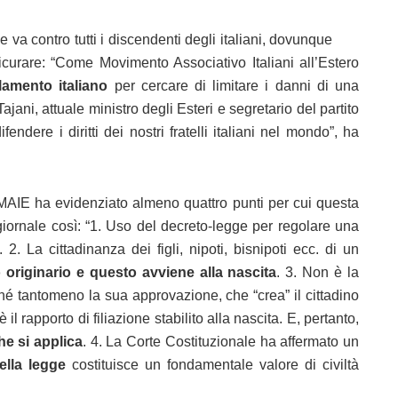
e va contro tutti i discendenti degli italiani, dovunque
urare: “Come Movimento Associativo Italiani all’Estero
lamento italiano
per cercare di limitare i danni di una
ni, attuale ministro degli Esteri e segretario del partito
ndere i diritti dei nostri fratelli italiani nel mondo”, ha
e MAIE ha evidenziato almeno quattro punti per cui questa
 giornale così: “1. Uso del decreto-legge per regolare una
. 2. La cittadinanza dei figli, nipoti, bisnipoti ecc. di un
o originario e questo avviene alla nascita
. 3. Non è la
, né tantomeno la sua approvazione, che “crea” il cittadino
 il rapporto di filiazione stabilito alla nascita. E, pertanto,
he si applica
. 4. La Corte Costituzionale ha affermato un
ella legge
costituisce un fondamentale valore di civiltà