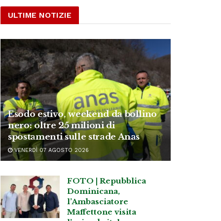
ULTIME NOTIZIE
Esodo estivo, weekend da bollino
nero: oltre 25 milioni di
spostamenti sulle strade Anas
VENERDÌ 07 AGOSTO 2026
FOTO | Repubblica
Dominicana,
l’Ambasciatore
Maffettone visita