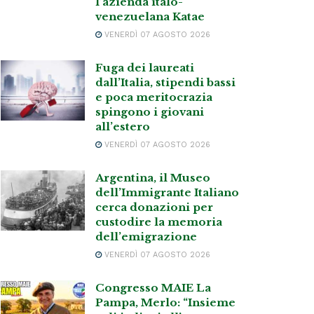
l’azienda italo-
venezuelana Katae
VENERDÌ 07 AGOSTO 2026
Fuga dei laureati
dall’Italia, stipendi bassi
e poca meritocrazia
spingono i giovani
all’estero
VENERDÌ 07 AGOSTO 2026
Argentina, il Museo
dell’Immigrante Italiano
cerca donazioni per
custodire la memoria
dell’emigrazione
VENERDÌ 07 AGOSTO 2026
Congresso MAIE La
Pampa, Merlo: “Insieme