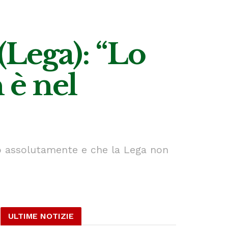
Lega): “Lo
 è nel
do assolutamente e che la Lega non
ULTIME NOTIZIE