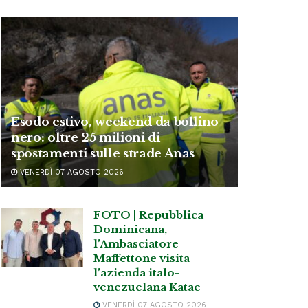
Esodo estivo, weekend da bollino
nero: oltre 25 milioni di
spostamenti sulle strade Anas
VENERDÌ 07 AGOSTO 2026
FOTO | Repubblica
Dominicana,
l’Ambasciatore
Maffettone visita
l’azienda italo-
venezuelana Katae
VENERDÌ 07 AGOSTO 2026