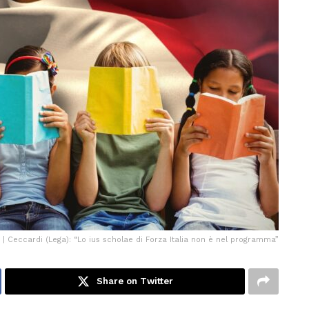
| Ceccardi (Lega): “Lo ius scholae di Forza Italia non è nel programma”
Share on Twitter