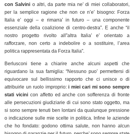
con Salvini
o altri, da parte mia ne’ di miei collaboratori,
per la semplice ragione che non ce n’e’ bisogno: Forza
Italia e’ oggi – e rimarra’ in futuro – una componente
essenziale della coalizione di centro-destra”. E anche “il
nostro progetto rivolto all”altra Italia’ e’ orientato a
rafforzare, non certo a indebolire o a sostituire, l’area
politica rappresentata da Forza Italia”.
Berlusconi tiene a chiarire anche alcuni aspetti che
riguardano la sua famiglia: “Nessuno puo’ permettersi di
equivocare sul bellissimo rapporto che ci unisce o di
attribuirle un ruolo improprio:
i miei cari mi sono sempre
stati vicini
con affetto ed anche con sofferenza di fronte
alle persecuzioni giudiziarie di cui sono stato oggetto, ma
si sono sempre tenuti ben lontani da qualunque pressione
o indicazione sulle mie scelte in politica. Infine le aziende
che ho fondato: godono ottima salute, non hanno alcun
bisogno di garanzie per il futuro, perche’ sono sempre state