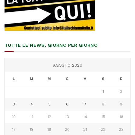
TUTTE LE NEWS, GIORNO PER GIORNO
AGOSTO 2026
L
M
M
G
V
S
D
1
2
3
4
5
6
7
8
9
10
11
12
13
14
15
16