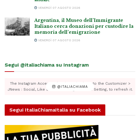
VENERDÌ 07 AGOSTO 2026
Argentina, il Museo dell’Immigrante
Italiano cerca donazioni per custodire la
memoria dell’emigrazione
VENERDÌ 07 AGOSTO 2026
Segui @italiachiama su Instagram
The Instagram Access Token is expired, Go to the Customizer >
@ITALIACHIAMA
JNews : Social, Like & View > Instagram Feed Setting, to refresh it.
Segui ItaliaChiamaItalia su Facebook