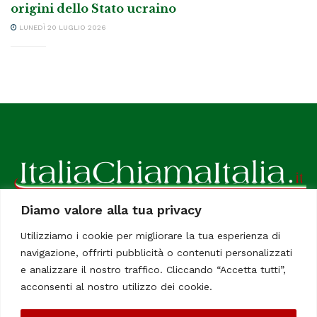
L'OPINIONE
Da quando esiste l’Ucraina? Storia, confini e
origini dello Stato ucraino
LUNEDÌ 20 LUGLIO 2026
Diamo valore alla tua privacy
Utilizziamo i cookie per migliorare la tua esperienza di
navigazione, offrirti pubblicità o contenuti personalizzati
ItaliaChiamaItalia, il TUO quotidiano online preferito.
e analizzare il nostro traffico. Cliccando “Accetta tutti”,
Dedicato in particolare a tutti gli italiani residenti all'estero.
acconsenti al nostro utilizzo dei cookie.
Tutti i diritti sono riservati. Quotidiano online indipendente
registrato al Tribunale di Civitavecchia, Sezione Stampa e