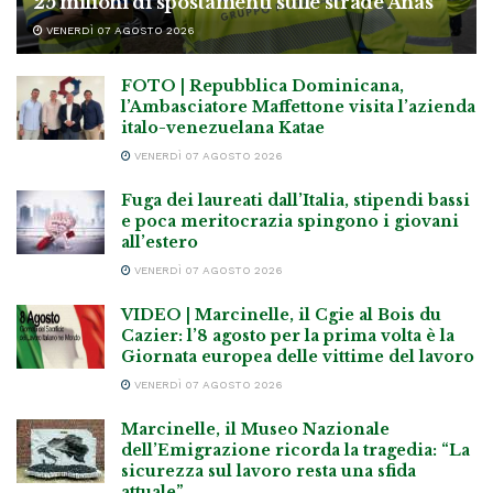
25 milioni di spostamenti sulle strade Anas
VENERDÌ 07 AGOSTO 2026
FOTO | Repubblica Dominicana,
l’Ambasciatore Maffettone visita l’azienda
italo-venezuelana Katae
VENERDÌ 07 AGOSTO 2026
Fuga dei laureati dall’Italia, stipendi bassi
e poca meritocrazia spingono i giovani
all’estero
VENERDÌ 07 AGOSTO 2026
VIDEO | Marcinelle, il Cgie al Bois du
Cazier: l’8 agosto per la prima volta è la
Giornata europea delle vittime del lavoro
VENERDÌ 07 AGOSTO 2026
Marcinelle, il Museo Nazionale
dell’Emigrazione ricorda la tragedia: “La
sicurezza sul lavoro resta una sfida
attuale”