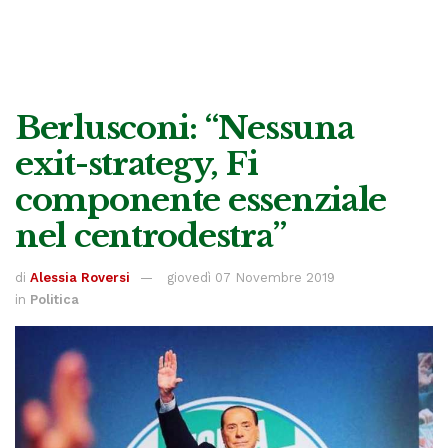
Berlusconi: “Nessuna
exit-strategy, Fi
componente essenziale
nel centrodestra”
di
Alessia Roversi
giovedì 07 Novembre 2019
in
Politica