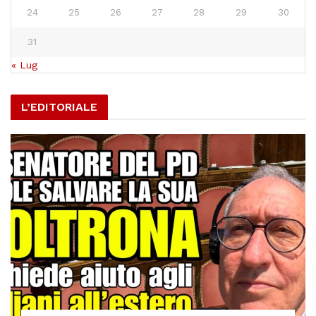
24
25
26
27
28
29
30
31
« Lug
L’EDITORIALE