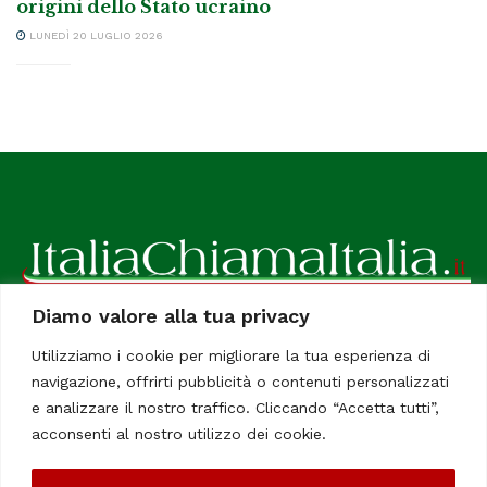
origini dello Stato ucraino
LUNEDÌ 20 LUGLIO 2026
Diamo valore alla tua privacy
ItaliaChiamaItalia, il TUO quotidiano online preferito.
Utilizziamo i cookie per migliorare la tua esperienza di
Dedicato in particolare a tutti gli italiani residenti all'estero.
navigazione, offrirti pubblicità o contenuti personalizzati
Tutti i diritti sono riservati. Quotidiano online indipendente
e analizzare il nostro traffico. Cliccando “Accetta tutti”,
registrato al Tribunale di Civitavecchia, Sezione Stampa e
acconsenti al nostro utilizzo dei cookie.
Informazione. Reg. No. 12/07, Iscrizione al R.O.C No. 200 26