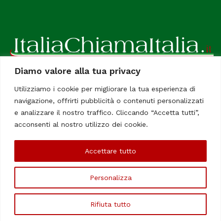
Diamo valore alla tua privacy
ItaliaChiamaItalia, il TUO quotidiano online preferito.
Utilizziamo i cookie per migliorare la tua esperienza di
Dedicato in particolare a tutti gli italiani residenti all'estero.
navigazione, offrirti pubblicità o contenuti personalizzati
Tutti i diritti sono riservati. Quotidiano online indipendente
e analizzare il nostro traffico. Cliccando “Accetta tutti”,
registrato al Tribunale di Civitavecchia, Sezione Stampa e
acconsenti al nostro utilizzo dei cookie.
Informazione. Reg. No. 12/07, Iscrizione al R.O.C No. 200 26
Accettare tutto
Chi Siamo
Contatti
Le Firme
Personalizza
©Copyright 2006/2020 - ItaliaChiamaItalia
Rifiuta tutto