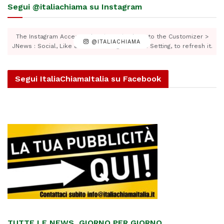
Segui @italiachiama su Instagram
The Instagram Access Token is expired, Go to the Customizer >
@ITALIACHIAMA
JNews : Social, Like & View > Instagram Feed Setting, to refresh it.
Segui ItaliaChiamaItalia su Facebook
TUTTE LE NEWS, GIORNO PER GIORNO