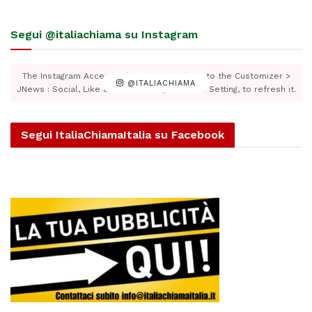
Segui @italiachiama su Instagram
The Instagram Access Token is expired, Go to the Customizer >
@ITALIACHIAMA
JNews : Social, Like & View > Instagram Feed Setting, to refresh it.
Segui ItaliaChiamaItalia su Facebook