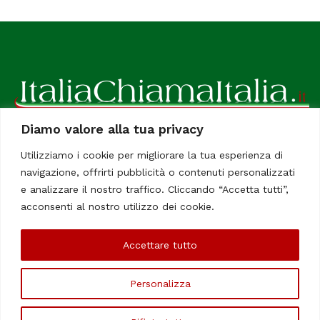
Diamo valore alla tua privacy
ItaliaChiamaItalia, il TUO quotidiano online preferito.
Utilizziamo i cookie per migliorare la tua esperienza di
Dedicato in particolare a tutti gli italiani residenti all'estero.
navigazione, offrirti pubblicità o contenuti personalizzati
Tutti i diritti sono riservati. Quotidiano online indipendente
e analizzare il nostro traffico. Cliccando “Accetta tutti”,
registrato al Tribunale di Civitavecchia, Sezione Stampa e
acconsenti al nostro utilizzo dei cookie.
Informazione. Reg. No. 12/07, Iscrizione al R.O.C No. 200 26
Accettare tutto
Chi Siamo
Contatti
Le Firme
Personalizza
©Copyright 2006/2020 - ItaliaChiamaItalia