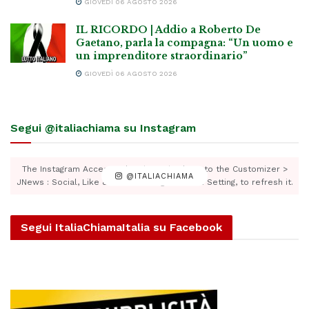
GIOVEDÌ 06 AGOSTO 2026
IL RICORDO | Addio a Roberto De
Gaetano, parla la compagna: “Un uomo e
un imprenditore straordinario”
GIOVEDÌ 06 AGOSTO 2026
Segui @italiachiama su Instagram
The Instagram Access Token is expired, Go to the Customizer >
@ITALIACHIAMA
JNews : Social, Like & View > Instagram Feed Setting, to refresh it.
Segui ItaliaChiamaItalia su Facebook