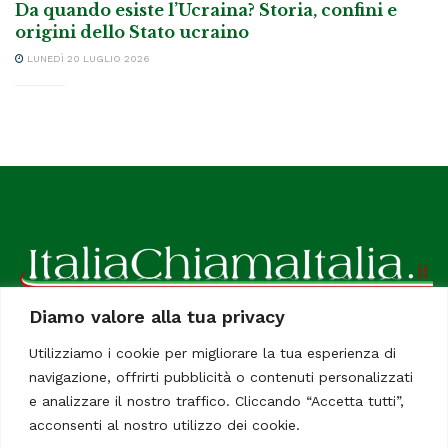
Da quando esiste l’Ucraina? Storia, confini e
origini dello Stato ucraino
LUNEDÌ 20 LUGLIO 2026
Diamo valore alla tua privacy
ItaliaChiamaItalia, il TUO quotidiano online preferito.
Utilizziamo i cookie per migliorare la tua esperienza di
Dedicato in particolare a tutti gli italiani residenti all'estero.
navigazione, offrirti pubblicità o contenuti personalizzati
Tutti i diritti sono riservati. Quotidiano online indipendente
e analizzare il nostro traffico. Cliccando “Accetta tutti”,
registrato al Tribunale di Civitavecchia, Sezione Stampa e
acconsenti al nostro utilizzo dei cookie.
Informazione. Reg. No. 12/07, Iscrizione al R.O.C No. 200 26