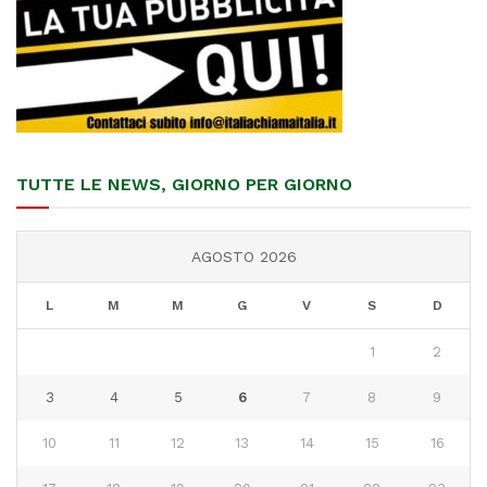
TUTTE LE NEWS, GIORNO PER GIORNO
AGOSTO 2026
L
M
M
G
V
S
D
1
2
3
4
5
6
7
8
9
10
11
12
13
14
15
16