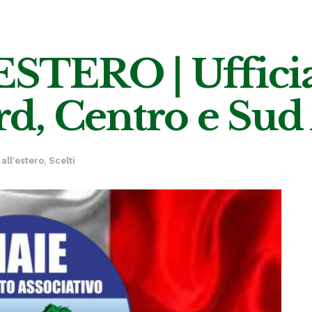
TERO | Ufficiali
d, Centro e Sud
 all'estero
,
Scelti