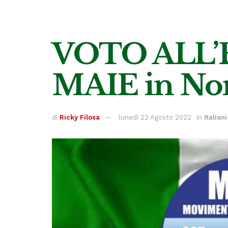
VOTO ALL’ES
MAIE in Nor
di
Ricky Filosa
lunedì 22 Agosto 2022
in
Italiani