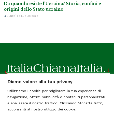
Da quando esiste l’Ucraina? Storia, confini e
origini dello Stato ucraino
LUNEDÌ 20 LUGLIO 2026
Diamo valore alla tua privacy
ItaliaChiamaItalia, il TUO quotidiano online preferito.
Utilizziamo i cookie per migliorare la tua esperienza di
Dedicato in particolare a tutti gli italiani residenti all'estero.
navigazione, offrirti pubblicità o contenuti personalizzati
Tutti i diritti sono riservati. Quotidiano online indipendente
e analizzare il nostro traffico. Cliccando “Accetta tutti”,
registrato al Tribunale di Civitavecchia, Sezione Stampa e
acconsenti al nostro utilizzo dei cookie.
Informazione. Reg. No. 12/07, Iscrizione al R.O.C No. 200 26