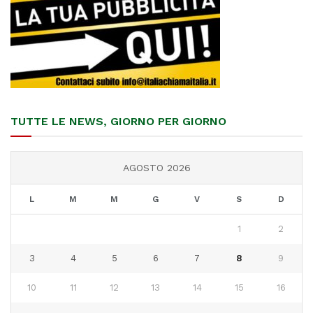
TUTTE LE NEWS, GIORNO PER GIORNO
AGOSTO 2026
L
M
M
G
V
S
D
1
2
3
4
5
6
7
8
9
10
11
12
13
14
15
16