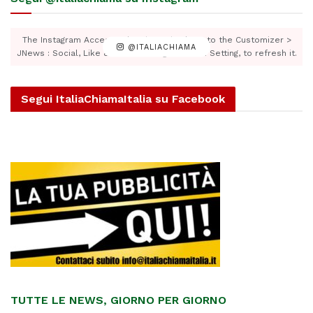
The Instagram Access Token is expired, Go to the Customizer >
@ITALIACHIAMA
JNews : Social, Like & View > Instagram Feed Setting, to refresh it.
Segui ItaliaChiamaItalia su Facebook
TUTTE LE NEWS, GIORNO PER GIORNO