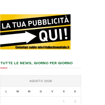
TUTTE LE NEWS, GIORNO PER GIORNO
AGOSTO 2026
L
M
M
G
V
S
D
1
2