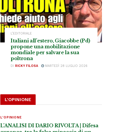
L’EDITORIALE
Italiani all’estero, Giacobbe (Pd)
propone una mobilitazione
mondiale per salvare la sua
poltrona
DI
RICKY FILOSA
MARTEDÌ 28 LUGLIO 2026
L'OPINIONE
L'OPINIONE
L’ANALISI DI DARIO RIVOLTA | Difesa
europea, tra la falsa minaccia di un