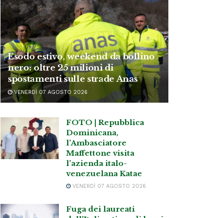
Esodo estivo, weekend da bollino
nero: oltre 25 milioni di
spostamenti sulle strade Anas
VENERDÌ 07 AGOSTO 2026
FOTO | Repubblica
Dominicana,
l’Ambasciatore
Maffettone visita
l’azienda italo-
venezuelana Katae
VENERDÌ 07 AGOSTO 2026
Fuga dei laureati