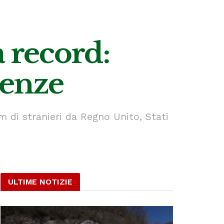
a record:
senze
m di stranieri da Regno Unito, Stati
ULTIME NOTIZIE