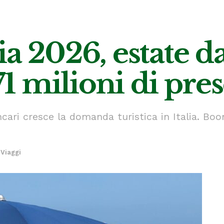
ia 2026, estate d
171 milioni di pre
ncari cresce la domanda turistica in Italia. Boo
Viaggi