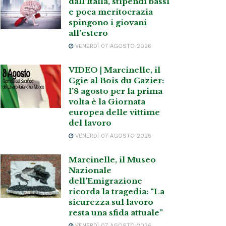
dall’Italia, stipendi bassi
e poca meritocrazia
spingono i giovani
all’estero
VENERDÌ 07 AGOSTO 2026
VIDEO | Marcinelle, il
Cgie al Bois du Cazier:
l’8 agosto per la prima
volta è la Giornata
europea delle vittime
del lavoro
VENERDÌ 07 AGOSTO 2026
Marcinelle, il Museo
Nazionale
dell’Emigrazione
ricorda la tragedia: “La
sicurezza sul lavoro
resta una sfida attuale”
VENERDÌ 07 AGOSTO 2026