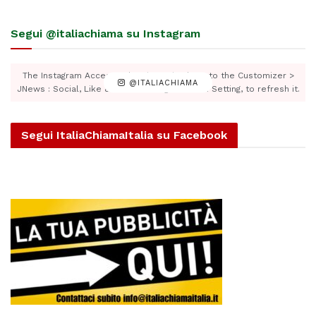
Segui @italiachiama su Instagram
The Instagram Access Token is expired, Go to the Customizer >
@ITALIACHIAMA
JNews : Social, Like & View > Instagram Feed Setting, to refresh it.
Segui ItaliaChiamaItalia su Facebook