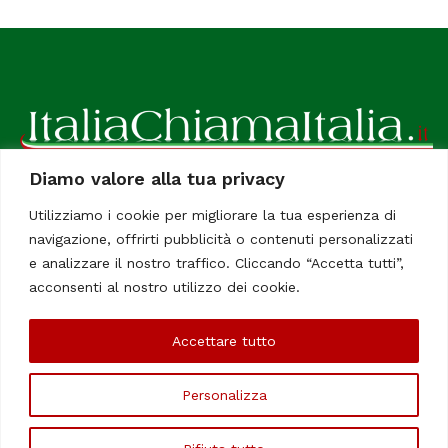
Diamo valore alla tua privacy
ItaliaChiamaItalia, il TUO quotidiano online preferito.
Utilizziamo i cookie per migliorare la tua esperienza di
Dedicato in particolare a tutti gli italiani residenti all'estero.
navigazione, offrirti pubblicità o contenuti personalizzati
Tutti i diritti sono riservati. Quotidiano online indipendente
e analizzare il nostro traffico. Cliccando “Accetta tutti”,
registrato al Tribunale di Civitavecchia, Sezione Stampa e
acconsenti al nostro utilizzo dei cookie.
Informazione. Reg. No. 12/07, Iscrizione al R.O.C No. 200 26
Accettare tutto
Chi Siamo
Contatti
Le Firme
Personalizza
©Copyright 2006/2020 - ItaliaChiamaItalia