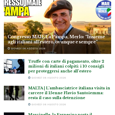
Congresso MAIE La Pampa, Merlo: “Insieme
agli italiani all’estero, ovunque e sempre”
GIOVEDÌ 06 AGOSTO 2026
Truffe con carte di pagamento, oltre 2
milioni di italiani colpiti: i 10 consigli
per proteggersi anche all’estero
GIOVEDÌ 06 AGOSTO 2026
MALTA | L’ambasciatrice italiana visita in
carcere il 15enne Flavio Santoiemma:
resta il caso sulla detenzione
GIOVEDÌ 06 AGOSTO 2026
Marcinelle, la Farnesina porta il