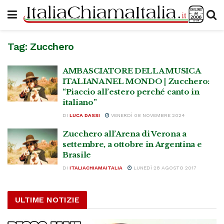
Tag:
Zucchero
AMBASCIATORE DELLA MUSICA
ITALIANA NEL MONDO | Zucchero:
“Piaccio all’estero perché canto in
italiano”
DI
LUCA DASSI
VENERDÌ 08 NOVEMBRE 2024
Zucchero all’Arena di Verona a
settembre, a ottobre in Argentina e
Brasile
DI
ITALIACHIAMAITALIA
LUNEDÌ 28 AGOSTO 2017
ULTIME NOTIZIE