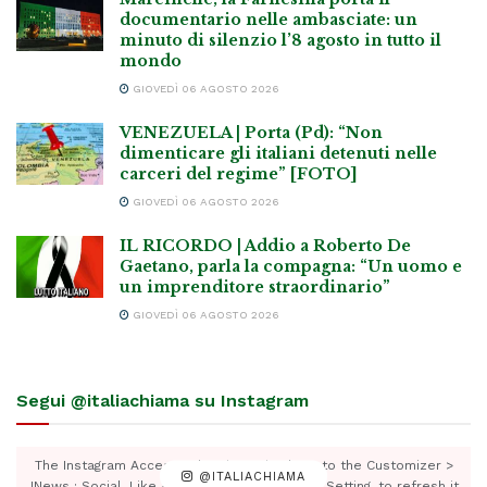
documentario nelle ambasciate: un
minuto di silenzio l’8 agosto in tutto il
mondo
GIOVEDÌ 06 AGOSTO 2026
VENEZUELA | Porta (Pd): “Non
dimenticare gli italiani detenuti nelle
carceri del regime” [FOTO]
GIOVEDÌ 06 AGOSTO 2026
IL RICORDO | Addio a Roberto De
Gaetano, parla la compagna: “Un uomo e
un imprenditore straordinario”
GIOVEDÌ 06 AGOSTO 2026
Segui @italiachiama su Instagram
The Instagram Access Token is expired, Go to the Customizer >
@ITALIACHIAMA
JNews : Social, Like & View > Instagram Feed Setting, to refresh it.