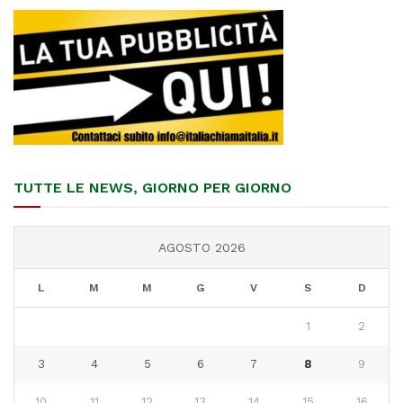
TUTTE LE NEWS, GIORNO PER GIORNO
AGOSTO 2026
L
M
M
G
V
S
D
1
2
3
4
5
6
7
8
9
10
11
12
13
14
15
16