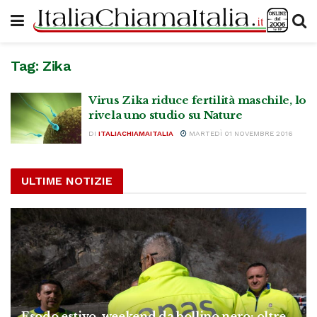
Tag:
Zika
Virus Zika riduce fertilità maschile, lo
rivela uno studio su Nature
DI
ITALIACHIAMAITALIA
MARTEDÌ 01 NOVEMBRE 2016
ULTIME NOTIZIE
Esodo estivo, weekend da bollino nero: oltre