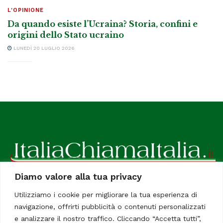
L'OPINIONE
Da quando esiste l’Ucraina? Storia, confini e
origini dello Stato ucraino
LUNEDÌ 20 LUGLIO 2026
Diamo valore alla tua privacy
ItaliaChiamaItalia, il TUO quotidiano online preferito.
Utilizziamo i cookie per migliorare la tua esperienza di
Dedicato in particolare a tutti gli italiani residenti all'estero.
navigazione, offrirti pubblicità o contenuti personalizzati
Tutti i diritti sono riservati. Quotidiano online indipendente
e analizzare il nostro traffico. Cliccando “Accetta tutti”,