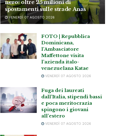
nero: oltre 25 milioni di
spostamenti sulle strade Anas
VENERDÌ 07 AGOSTO 2026
FOTO | Repubblica
Dominicana,
l’Ambasciatore
Maffettone visita
l’azienda italo-
venezuelana Katae
VENERDÌ 07 AGOSTO 2026
Fuga dei laureati
dall’Italia, stipendi bassi
e poca meritocrazia
spingono i giovani
all’estero
VENERDÌ 07 AGOSTO 2026