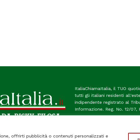
ItaliaChiamaItalia, il TUO quoti
tutti gli italiani residenti all'es
indipendente registrato al Tri
Informazione. Reg. No. 12/07, 
Chi Siamo
Contatti
Le Fir
ione, offrirti pubblicità o contenuti personalizzati e
P