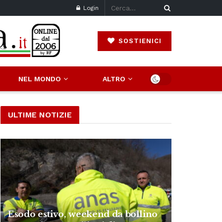
Login
SOSTIENICI
NEL MONDO
ALTRO
ULTIME NOTIZIE
Esodo estivo, weekend da bollino