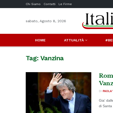
Chi Siamo
Contatti
Le Firme
sabato, Agosto 8, 2026
HOME
ATTUALITÀ
#BE
Tag:
Vanzina
Roma
Vanz
DI
PAOLA 
Gia' dall
di Santa 