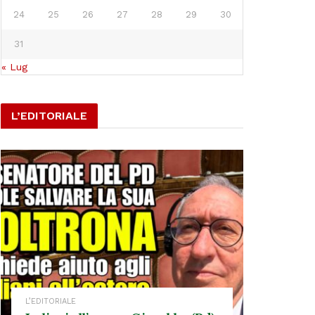
24
25
26
27
28
29
30
31
« Lug
L’EDITORIALE
L’EDITORIALE