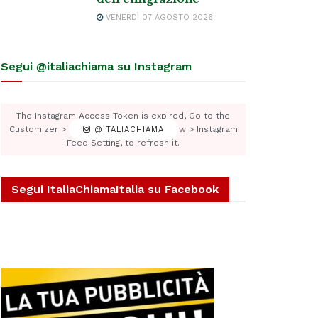
VENERDÌ 07 AGOSTO 2026
Segui @italiachiama su Instagram
The Instagram Access Token is expired, Go to the
Customizer > JNews : Social, Like & View > Instagram
@ITALIACHIAMA
Feed Setting, to refresh it.
Segui ItaliaChiamaItalia su Facebook