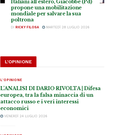
Italiani all’estero, Giacobbe (Pd)
propone una mobilitazione
mondiale per salvare la sua
poltrona
DI
RICKY FILOSA
MARTEDÌ 28 LUGLIO 2026
L'OPINIONE
L'OPINIONE
L’ANALISI DI DARIO RIVOLTA | Difesa
europea, tra la falsa minaccia di un
attacco russo e i veri interessi
economici
VENERDÌ 24 LUGLIO 2026