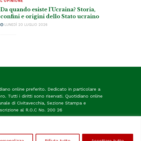
L'OPINIONE
Da quando esiste l’Ucraina? Storia,
confini e origini dello Stato ucraino
LUNEDÌ 20 LUGLIO 2026
diano online preferito. Dedicato in particolare a
tero. Tutti i diritti sono riservati. Quotidiano online
bunale di Civitavecchia, Sezione Stampa e
Iscrizione al R.O.C No. 200 26
me
ersonalizza
Rifiuta tutto
Accettare tutto