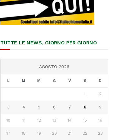
TUTTE LE NEWS, GIORNO PER GIORNO
AGOSTO 2026
L
M
M
G
V
S
D
1
2
3
4
5
6
7
8
9
10
11
12
13
14
15
16
17
18
19
20
21
22
23