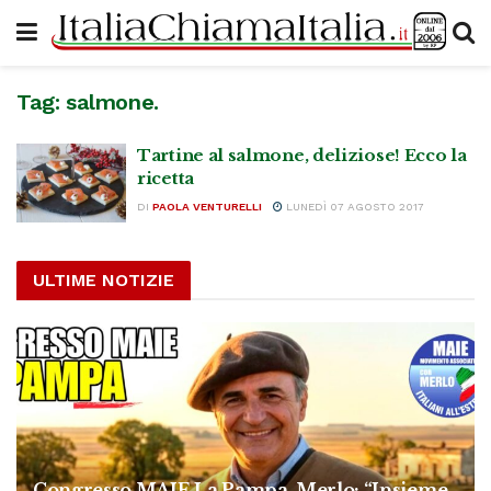
Tag:
salmone.
Tartine al salmone, deliziose! Ecco la
ricetta
DI
PAOLA VENTURELLI
LUNEDÌ 07 AGOSTO 2017
ULTIME NOTIZIE
Congresso MAIE La Pampa, Merlo: “Insieme