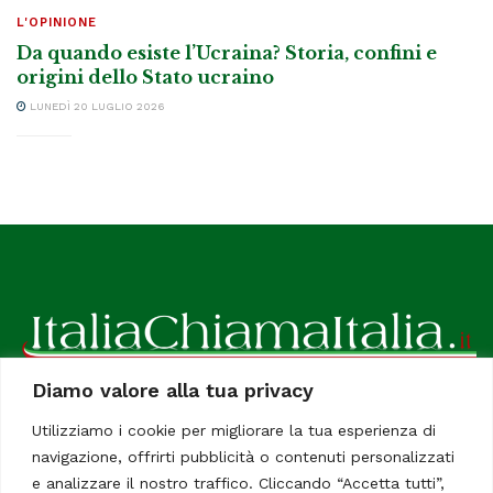
L'OPINIONE
Da quando esiste l’Ucraina? Storia, confini e
origini dello Stato ucraino
LUNEDÌ 20 LUGLIO 2026
Diamo valore alla tua privacy
ItaliaChiamaItalia, il TUO quotidiano online preferito.
Utilizziamo i cookie per migliorare la tua esperienza di
Dedicato in particolare a tutti gli italiani residenti all'estero.
navigazione, offrirti pubblicità o contenuti personalizzati
Tutti i diritti sono riservati. Quotidiano online indipendente
e analizzare il nostro traffico. Cliccando “Accetta tutti”,