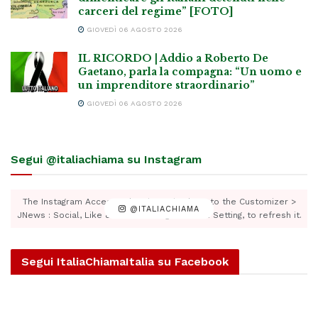
carceri del regime” [FOTO]
GIOVEDÌ 06 AGOSTO 2026
IL RICORDO | Addio a Roberto De
Gaetano, parla la compagna: “Un uomo e
un imprenditore straordinario”
GIOVEDÌ 06 AGOSTO 2026
Segui @italiachiama su Instagram
The Instagram Access Token is expired, Go to the Customizer >
@ITALIACHIAMA
JNews : Social, Like & View > Instagram Feed Setting, to refresh it.
Segui ItaliaChiamaItalia su Facebook