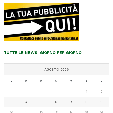
TUTTE LE NEWS, GIORNO PER GIORNO
AGOSTO 2026
L
M
M
G
V
S
D
1
2
3
4
5
6
7
8
9
10
11
12
13
14
15
16