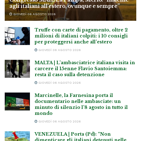
agli italiani all’estero, ovunque e sempre”
GIOVEDÌ 06 AGOSTO 2026
Truffe con carte di pagamento, oltre 2
milioni di italiani colpiti: i 10 consigli
per proteggersi anche all’estero
GIOVEDÌ 06 AGOSTO 2026
MALTA | L’ambasciatrice italiana visita in
carcere il 15enne Flavio Santoiemma:
resta il caso sulla detenzione
GIOVEDÌ 06 AGOSTO 2026
Marcinelle, la Farnesina porta il
documentario nelle ambasciate: un
minuto di silenzio l’8 agosto in tutto il
mondo
GIOVEDÌ 06 AGOSTO 2026
VENEZUELA | Porta (Pd): “Non
dimenticare gli italiani detenuti nelle