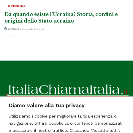
L'OPINIONE
Da quando esiste l’Ucraina? Storia, confini e
origini dello Stato ucraino
LUNEDÌ 20 LUGLIO 2026
Diamo valore alla tua privacy
ItaliaChiamaItalia, il TUO quotidiano online preferito.
Utilizziamo i cookie per migliorare la tua esperienza di
Dedicato in particolare a tutti gli italiani residenti all'estero.
navigazione, offrirti pubblicità o contenuti personalizzati
Tutti i diritti sono riservati. Quotidiano online indipendente
e analizzare il nostro traffico. Cliccando “Accetta tutti”,