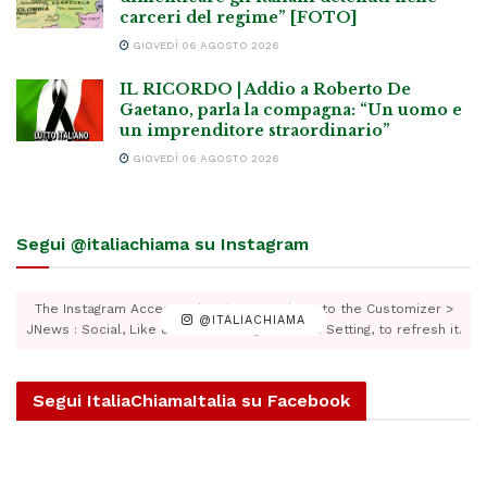
carceri del regime” [FOTO]
GIOVEDÌ 06 AGOSTO 2026
IL RICORDO | Addio a Roberto De
Gaetano, parla la compagna: “Un uomo e
un imprenditore straordinario”
GIOVEDÌ 06 AGOSTO 2026
Segui @italiachiama su Instagram
The Instagram Access Token is expired, Go to the Customizer >
@ITALIACHIAMA
JNews : Social, Like & View > Instagram Feed Setting, to refresh it.
Segui ItaliaChiamaItalia su Facebook