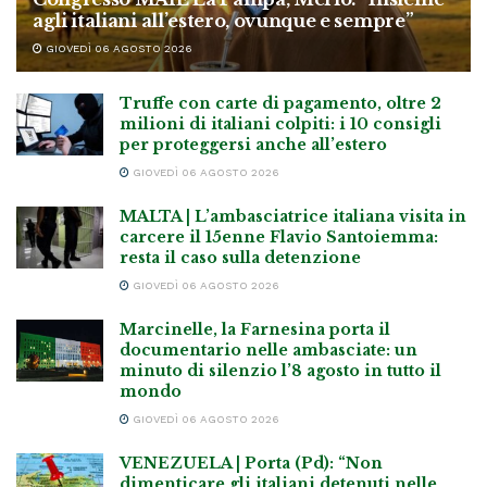
agli italiani all’estero, ovunque e sempre”
GIOVEDÌ 06 AGOSTO 2026
Truffe con carte di pagamento, oltre 2
milioni di italiani colpiti: i 10 consigli
per proteggersi anche all’estero
GIOVEDÌ 06 AGOSTO 2026
MALTA | L’ambasciatrice italiana visita in
carcere il 15enne Flavio Santoiemma:
resta il caso sulla detenzione
GIOVEDÌ 06 AGOSTO 2026
Marcinelle, la Farnesina porta il
documentario nelle ambasciate: un
minuto di silenzio l’8 agosto in tutto il
mondo
GIOVEDÌ 06 AGOSTO 2026
VENEZUELA | Porta (Pd): “Non
dimenticare gli italiani detenuti nelle