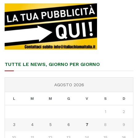
TUTTE LE NEWS, GIORNO PER GIORNO
AGOSTO 2026
L
M
M
G
V
S
D
1
2
3
4
5
6
7
8
9
10
11
12
13
14
15
16