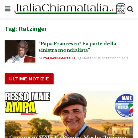
Tag:
Ratzinger
“Papa Francesco? Fa parte della
sinistra mondialista”
DI
ITALIACHIAMAITALIA
MARTEDÌ 12 SETTEMBRE 2017
ULTIME NOTIZIE
Congresso MAIE La Pampa, Merlo: “Insieme